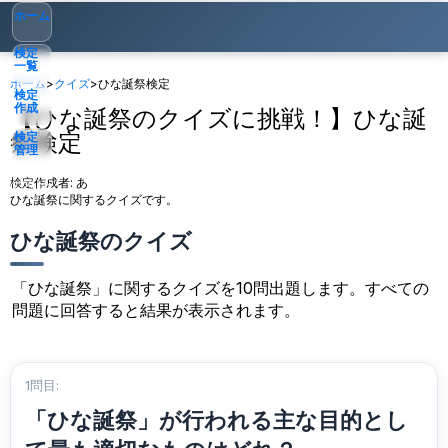
ホーム
検定
一覧
ホーム
>
クイズ
>
ひな誕祭検定
検定
作成
【ひな誕祭のクイズに挑戦！】ひな誕
祭検定
検定
管理
検定作成者:
あ
ゲスト
▾
ひな誕祭に関するクイズです。
ひな誕祭のクイズ
「ひな誕祭」に関するクイズを10問出題します。すべての
問題に回答すると結果が表示されます。
1問目:
「ひな誕祭」が行われる主な目的とし