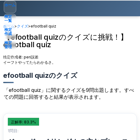
ホーム
検定
一覧
ホーム
>
クイズ
>
efootball quiz
検定
作成
【efootball quizのクイズに挑戦！】
efootball quiz
検定
管理
検定作成者:
peri誤差
ゲスト
▾
イーフトやってたらわかるさ。
efootball quizのクイズ
「efootball quiz」に関するクイズを9問出題します。すべ
ての問題に回答すると結果が表示されます。
正解率: 83.3%
1問目: