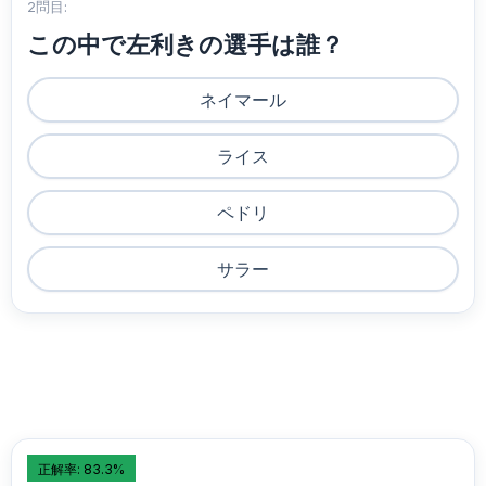
2問目:
この中で左利きの選手は誰？
ネイマール
ライス
ペドリ
サラー
正解率: 83.3%