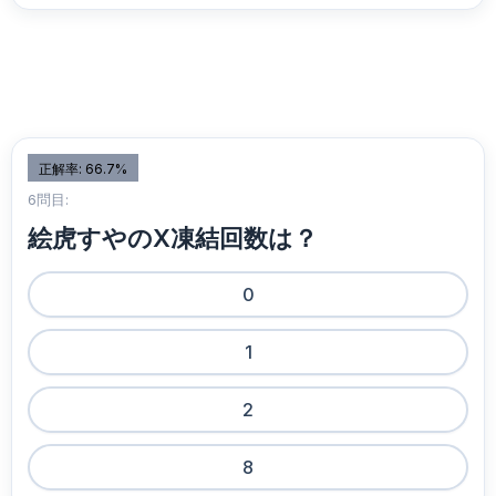
正解率: 66.7%
6問目:
絵虎すやのX凍結回数は？
0
1
2
8