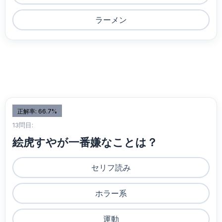
ラーメン
正解率: 66.7%
13問目:
絵虎すやが一番嫌なことは？
セリフ読み
ホラー系
運動