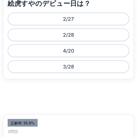
絵虎すやのデビュー日は？
2/27
2/28
4/20
3/28
正解率: 55.6%
3問目: