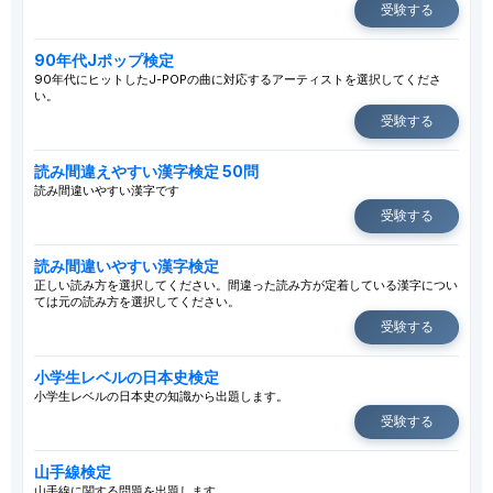
受験する
90年代Jポップ検定
90年代にヒットしたJ-POPの曲に対応するアーティストを選択してくださ
い。
受験する
読み間違えやすい漢字検定 50問
読み間違いやすい漢字です
受験する
読み間違いやすい漢字検定
正しい読み方を選択してください。間違った読み方が定着している漢字につい
ては元の読み方を選択してください。
受験する
小学生レベルの日本史検定
小学生レベルの日本史の知識から出題します。
受験する
山手線検定
山手線に関する問題を出題します。