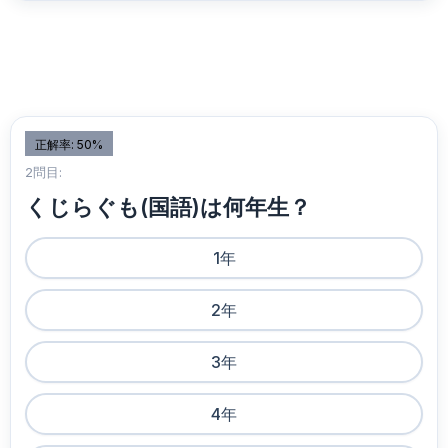
正解率: 50%
2問目:
くじらぐも(国語)は何年生？
1年
2年
3年
4年