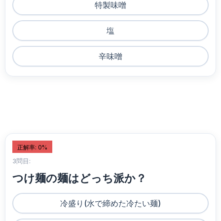
特製味噌
塩
辛味噌
正解率: 0%
3問目:
つけ麺の麺はどっち派か？
冷盛り(水で締めた冷たい麺)