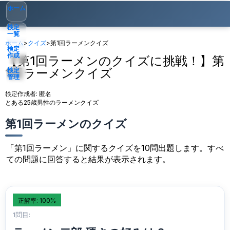
ホーム
検定
一覧
ホーム
>
クイズ
>
第1回ラーメンクイズ
検定
作成
【第1回ラーメンのクイズに挑戦！】第
1回ラーメンクイズ
検定
管理
検定作成者:
匿名
ゲスト
▾
とある25歳男性のラーメンクイズ
第1回ラーメンのクイズ
「第1回ラーメン」に関するクイズを10問出題します。すべ
ての問題に回答すると結果が表示されます。
正解率: 100%
1問目: