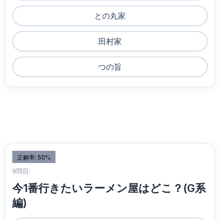
との丸家
田村家
つの旨
正解率: 50%
9問目:
今1番行きたいラーメン屋はどこ？(G系
編)