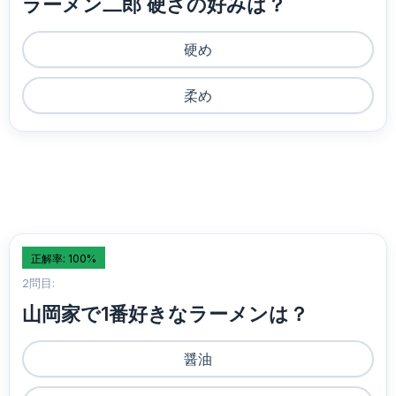
ラーメン二郎 硬さの好みは？
硬め
柔め
正解率: 100%
2問目:
山岡家で1番好きなラーメンは？
醤油