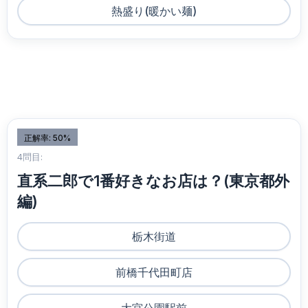
熱盛り(暖かい麺)
正解率: 50%
4問目:
直系二郎で1番好きなお店は？(東京都外
編)
栃木街道
前橋千代田町店