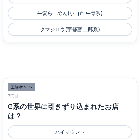
牛愛らーめん(小山市 牛骨系)
クマジロウ(宇都宮 二郎系)
正解率: 50%
7問目:
G系の世界に引きずり込まれたお店
は？
ハイマウント