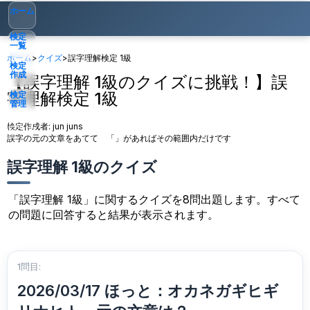
ホーム
検定
一覧
ホーム
>
クイズ
>
誤字理解検定 1級
検定
作成
【誤字理解 1級のクイズに挑戦！】誤
字理解検定 1級
検定
管理
検定作成者:
jun juns
ゲスト
▾
誤字の元の文章をあてて 「」があればその範囲内だけです
誤字理解 1級のクイズ
「誤字理解 1級」に関するクイズを8問出題します。すべて
の問題に回答すると結果が表示されます。
1問目:
2026/03/17 ほっと：オカネガギヒギ