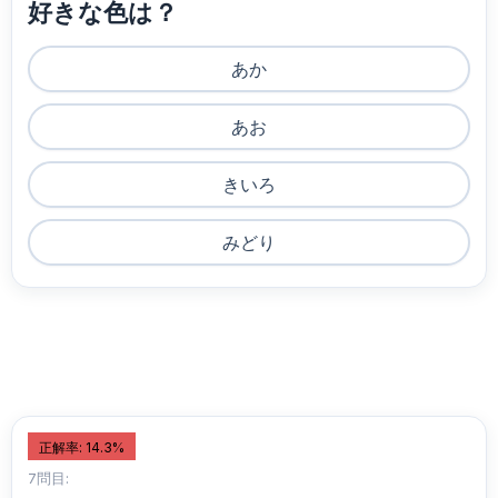
好きな色は？
あか
あお
きいろ
みどり
正解率: 14.3%
7問目: