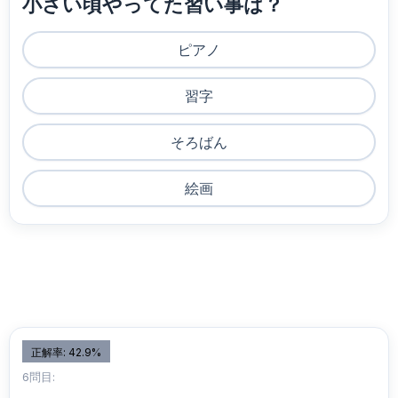
小さい頃やってた習い事は？
ピアノ
習字
そろばん
絵画
正解率: 42.9%
6問目: