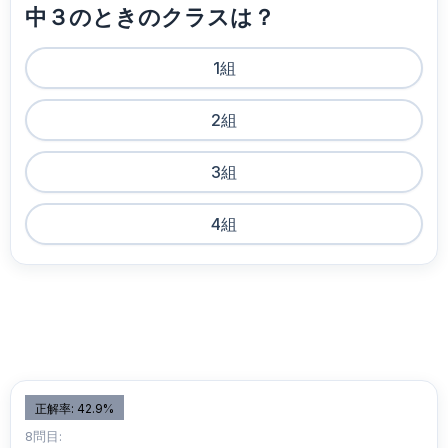
中３のときのクラスは？
1組
2組
3組
4組
正解率: 42.9%
8問目: