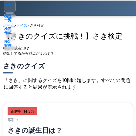
ホーム
検定
一覧
ホーム
>
クイズ
>
さき検定
検定
作成
【さきのクイズに挑戦！】さき検定
検定
管理
検定作成者:
さき
婚姻してるから満点だよね？？
ゲスト
▾
さきのクイズ
「さき」に関するクイズを10問出題します。すべての問題
に回答すると結果が表示されます。
正解率: 14.3%
1問目:
さきの誕生日は？