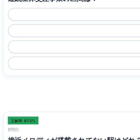
正解率: 87.5%
8問目: