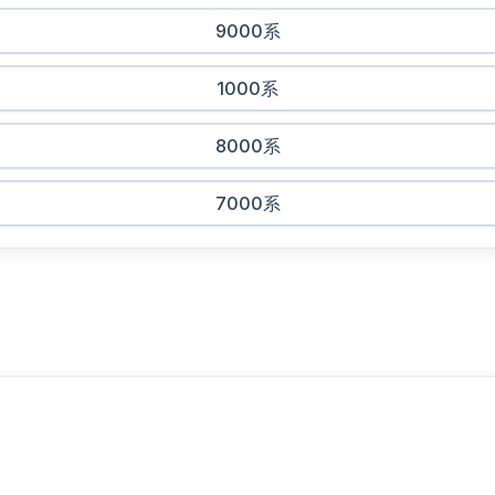
9000系
1000系
8000系
7000系