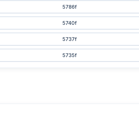
5786f
5740f
5737f
5735f