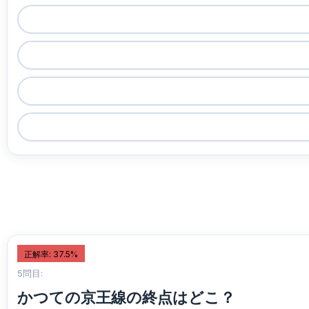
正解率: 37.5%
5問目:
かつての京王線の終点はどこ？