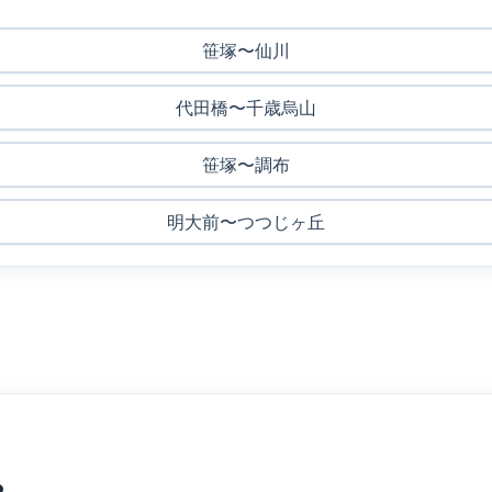
笹塚〜仙川
代田橋〜千歳烏山
笹塚〜調布
明大前〜つつじヶ丘