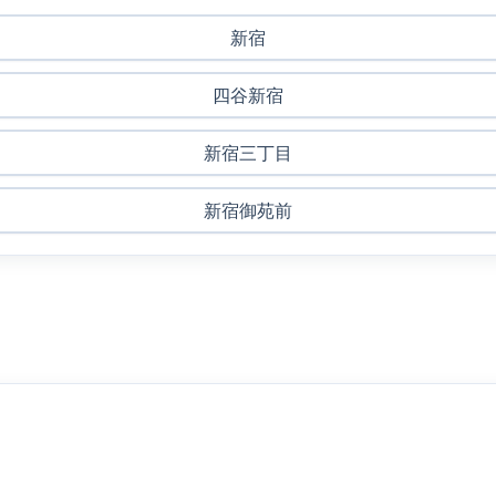
新宿
四谷新宿
新宿三丁目
新宿御苑前