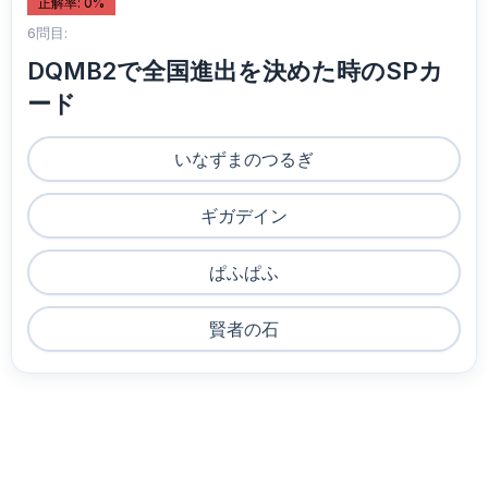
正解率: 0%
6問目:
DQMB2で全国進出を決めた時のSPカ
ード
いなずまのつるぎ
ギガデイン
ぱふぱふ
賢者の石