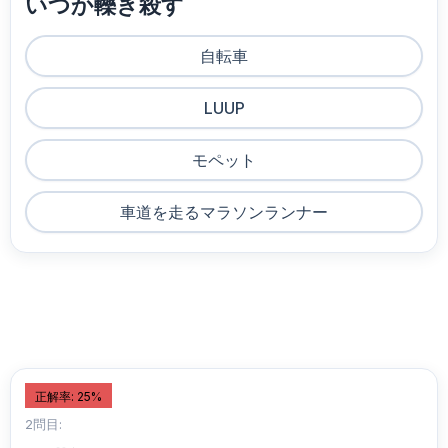
いつか轢き殺す
自転車
LUUP
モペット
車道を走るマラソンランナー
正解率: 25%
2問目: