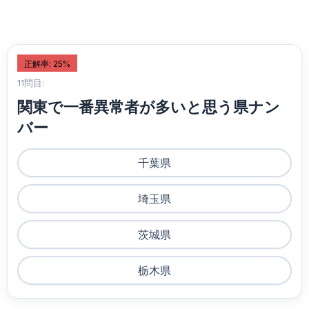
正解率: 25%
11問目:
関東で一番異常者が多いと思う県ナン
バー
千葉県
埼玉県
茨城県
栃木県