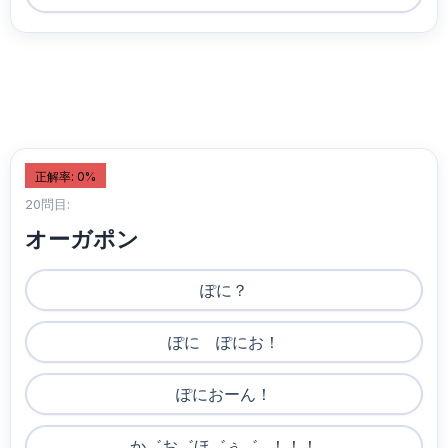
正解率: 0%
20問目:
オーガポン
ぽに？
ぽに ぽにお！
ぽにおーん！
か゛お゛ほ゛ぅ゛...！！！