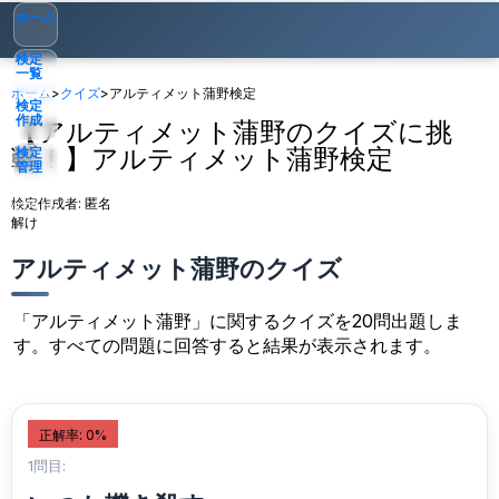
ホーム
検定
一覧
ホーム
>
クイズ
>
アルティメット蒲野検定
検定
作成
【アルティメット蒲野のクイズに挑
戦！】アルティメット蒲野検定
検定
管理
検定作成者:
匿名
ゲスト
▾
解け
アルティメット蒲野のクイズ
「アルティメット蒲野」に関するクイズを20問出題しま
す。すべての問題に回答すると結果が表示されます。
正解率: 0%
1問目: