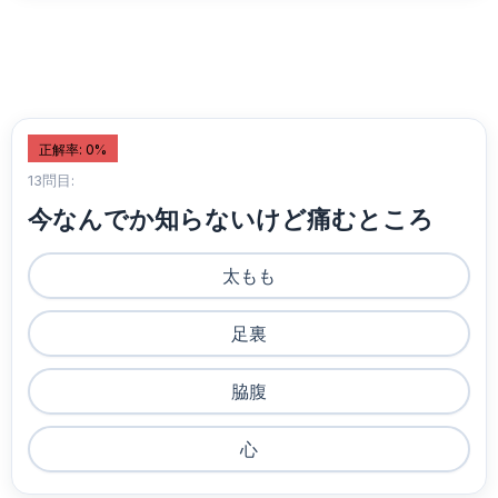
正解率: 0%
13問目:
今なんでか知らないけど痛むところ
太もも
足裏
脇腹
心