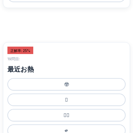
正解率: 25%
19問目:
最近お熱
🤓
🫪
🤷‍♂️
🫵