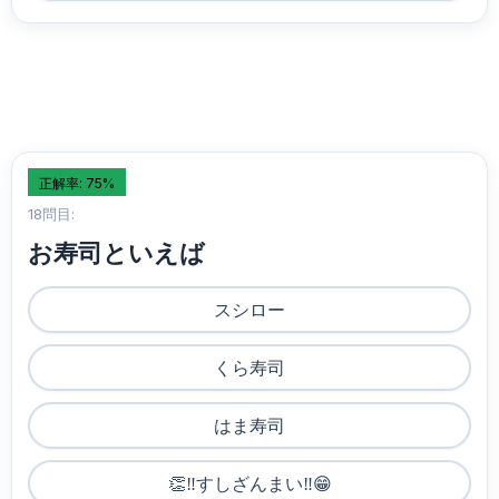
正解率: 75%
18問目:
お寿司といえば
スシロー
くら寿司
はま寿司
👏‼️すしざんまい‼️😁