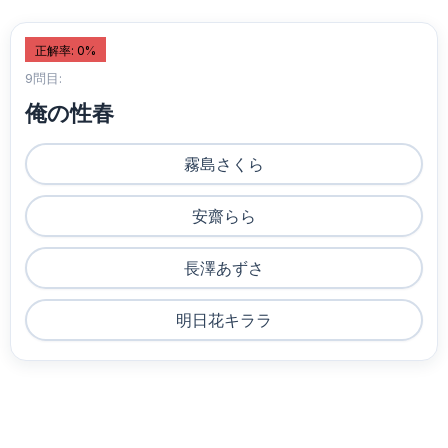
正解率: 0%
9問目:
俺の性春
霧島さくら
安齋らら
長澤あずさ
明日花キララ