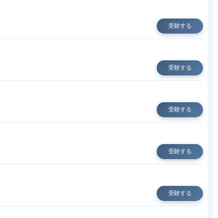
受験する
受験する
受験する
受験する
受験する