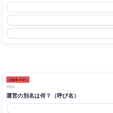
正解率: 6.9%
5問目:
運営の別名は何？（呼び名）