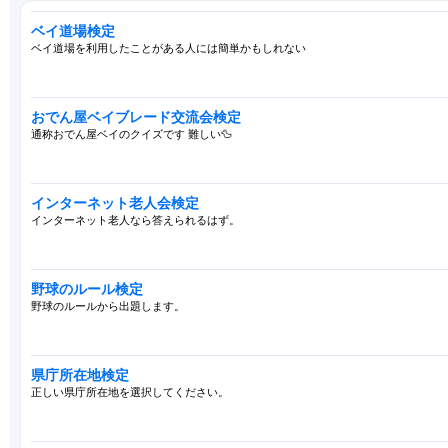
ベイ道場検定
ベイ道場を利用したことがある人には簡単かもしれない
おでん屋ベイブレード交流会検定
通称おでん屋ベイのクイズです 難しい🦆
インターネット老人会検定
インターネット老人なら答えられるはず。
野球のルール検定
野球のルールから出題します。
県庁所在地検定
正しい県庁所在地を選択してください。