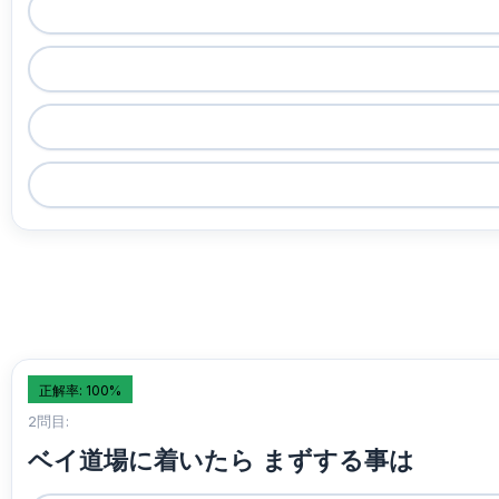
正解率: 100%
2問目:
ベイ道場に着いたら まずする事は