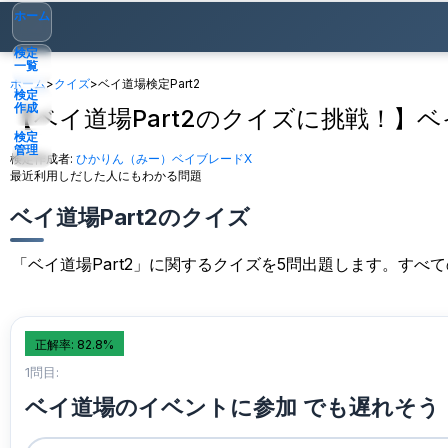
ホーム
検定
一覧
ホーム
>
クイズ
>
ベイ道場検定Part2
検定
作成
【ベイ道場Part2のクイズに挑戦！】ベイ
検定
管理
検定作成者:
ひかりん（みー）ベイブレードX
最近利用しだした人にもわかる問題
ゲスト
▾
ベイ道場Part2のクイズ
「ベイ道場Part2」に関するクイズを5問出題します。す
正解率: 82.8%
1問目:
ベイ道場のイベントに参加 でも遅れそう