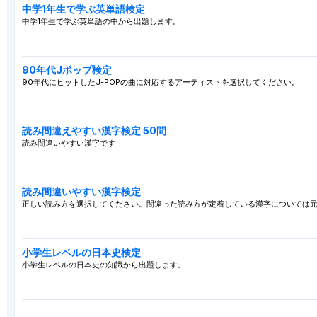
中学1年生で学ぶ英単語検定
中学1年生で学ぶ英単語の中から出題します。
90年代Jポップ検定
90年代にヒットしたJ-POPの曲に対応するアーティストを選択してください。
読み間違えやすい漢字検定 50問
読み間違いやすい漢字です
読み間違いやすい漢字検定
正しい読み方を選択してください。間違った読み方が定着している漢字については
小学生レベルの日本史検定
小学生レベルの日本史の知識から出題します。