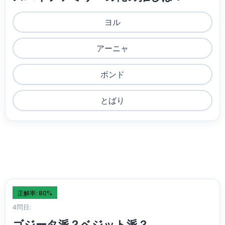
ヨル
アーニャ
ボンド
とばり
正解率: 80%
4問目:
ゴジータ派？ベジット派？