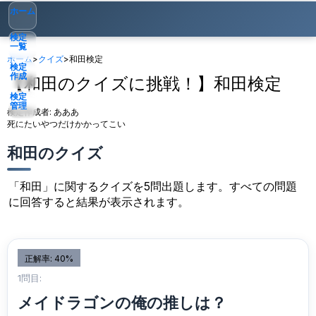
ホーム
検定
一覧
ホーム
>
クイズ
>
和田検定
検定
作成
【和田のクイズに挑戦！】和田検定
検定
管理
検定作成者:
あああ
死にたいやつだけかかってこい
ゲスト
▾
和田のクイズ
「和田」に関するクイズを5問出題します。すべての問題
に回答すると結果が表示されます。
正解率: 40%
1問目:
メイドラゴンの俺の推しは？