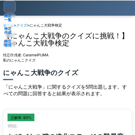
ホーム
検定
一覧
ホーム
>
クイズ
>
にゃんこ大戦争検定
検定
作成
【にゃんこ大戦争のクイズに挑戦！】
にゃんこ大戦争検定
検定
管理
検定作成者:
CaramelPUMA
ゲスト
▾
私のにゃんこクイズ
にゃんこ大戦争のクイズ
「にゃんこ大戦争」に関するクイズを5問出題します。す
べての問題に回答すると結果が表示されます。
正解率: 80%
1問目: