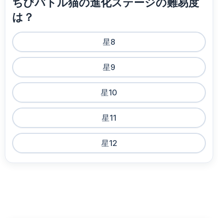
ちびバトル猫の進化ステージの難易度
は？
星8
星9
星10
星11
星12