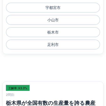
宇都宮市
小山市
栃木市
足利市
正解率: 93.3%
2問目:
栃木県が全国有数の生産量を誇る農産