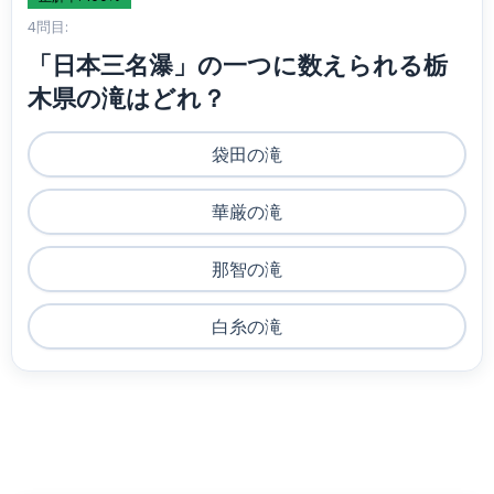
4問目:
「日本三名瀑」の一つに数えられる栃
木県の滝はどれ？
袋田の滝
華厳の滝
那智の滝
白糸の滝