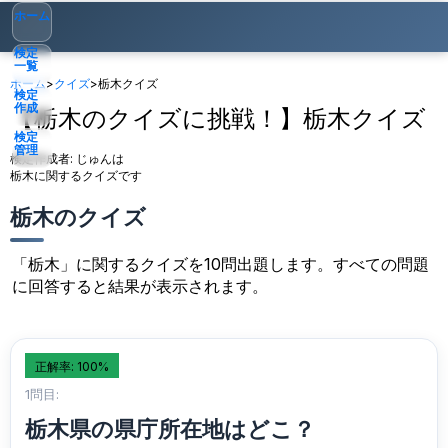
ホーム
検定
一覧
ホーム
>
クイズ
>
栃木クイズ
検定
作成
【栃木のクイズに挑戦！】栃木クイズ
検定
管理
検定作成者:
じゅんは
栃木に関するクイズです
ゲスト
▾
栃木のクイズ
「栃木」に関するクイズを10問出題します。すべての問題
に回答すると結果が表示されます。
正解率: 100%
1問目:
栃木県の県庁所在地はどこ？