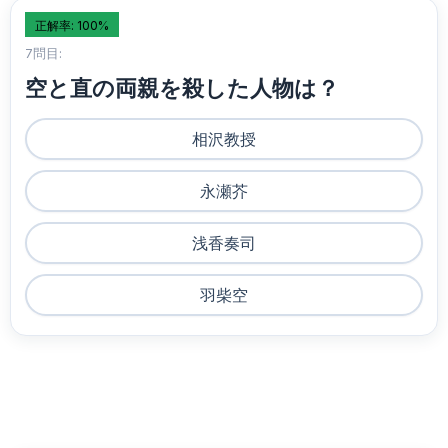
正解率: 100%
7問目:
空と直の両親を殺した人物は？
相沢教授
永瀬芥
浅香奏司
羽柴空