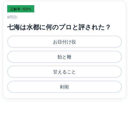
正解率: 100%
8問目:
七海は水都に何のプロと評された？
お目付け役
飴と鞭
甘えること
剣術