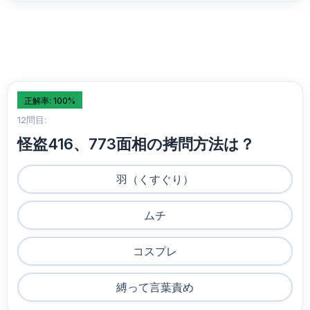
正解率: 100%
12問目:
怪盗416、773面相の拷問方法は？
羽（くすぐり）
ムチ
コスプレ
縛って言葉責め