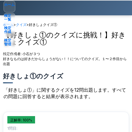
ホーム
検定
一覧
ホーム
>
クイズ
>
好きしょクイズ①
検定
作成
【好きしょ①のクイズに挑戦！】好き
しょクイズ①
検定
管理
検定作成者:
小石が３つ
ゲスト
▾
好きなものは好きだからしょうがない！！についてのクイズ。１〜２作目から
出題
好きしょ①のクイズ
「好きしょ①」に関するクイズを12問出題します。すべて
の問題に回答すると結果が表示されます。
正解率: 100%
1問目: