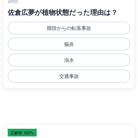
4問目:
佐倉広夢が植物状態だった理由は？
階段からの転落事故
脳炎
溺水
交通事故
正解率: 100%