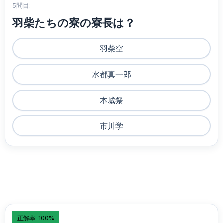
5問目:
羽柴たちの寮の寮長は？
羽柴空
水都真一郎
本城祭
市川学
正解率: 100%