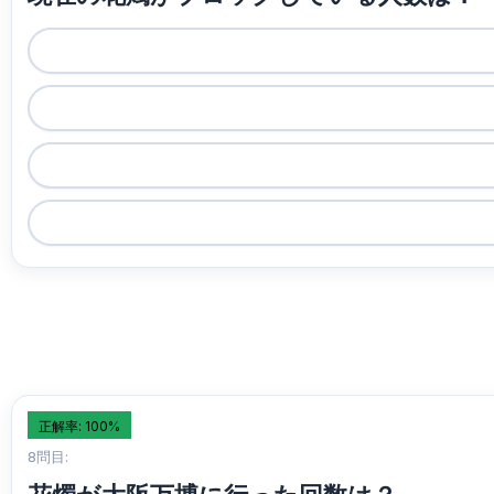
正解率: 100%
8問目: