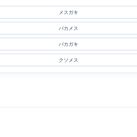
メスガキ
バカメス
バカガキ
クソメス