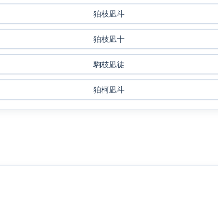
狛枝凪斗
狛枝凪十
駒枝凪徒
狛柯凪斗