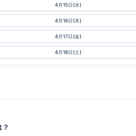
4月15日(水)
4月16日(木)
4月17日(金)
4月18日(土)
は？