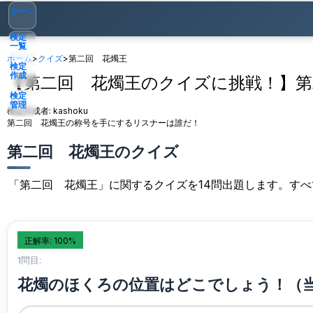
ホーム
検定
一覧
ホーム
>
クイズ
>
第二回 花燭王
検定
作成
【第二回 花燭王のクイズに挑戦！】第
検定
管理
検定作成者:
kashoku
第二回 花燭王の称号を手にするリスナーは誰だ！
ゲスト
▾
第二回 花燭王のクイズ
「第二回 花燭王」に関するクイズを14問出題します。す
正解率: 100%
1問目:
花燭のほくろの位置はどこでしょう！（