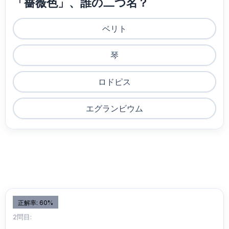
「薔薇色」、誰の二つ名？
ベリト
琴
ロドピス
エグランビウム
正解率: 60%
2問目: