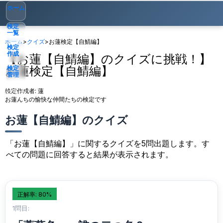
ホーム
検定
一覧
ホーム
>
クイズ
>
お蓮検定【自鯖編】
検定
作成
【お蓮【自鯖編】のクイズに挑戦！】
お蓮検定【自鯖編】
検定
管理
検定作成者:
蓮
ゲスト
▾
お蓮んちの愉快な仲間たちの検定です
お蓮【自鯖編】のクイズ
「お蓮【自鯖編】」に関するクイズを5問出題します。す
べての問題に回答すると結果が表示されます。
正解率: 80%
1問目: