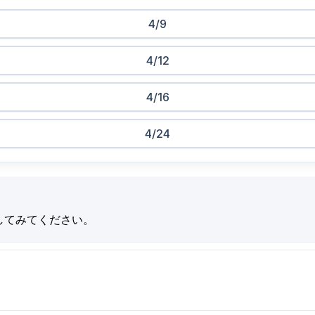
4/9
4/12
4/16
4/24
してみてください。