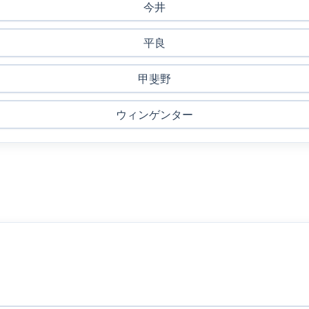
今井
平良
甲斐野
ウィンゲンター