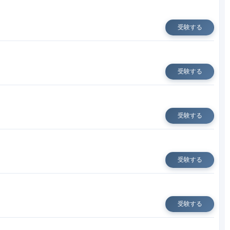
受験する
受験する
受験する
受験する
受験する