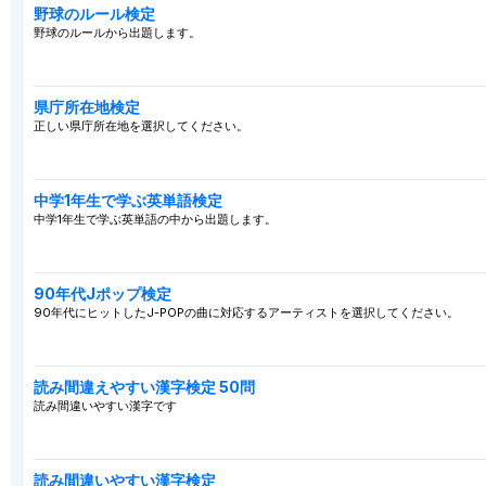
野球のルール検定
野球のルールから出題します。
県庁所在地検定
正しい県庁所在地を選択してください。
中学1年生で学ぶ英単語検定
中学1年生で学ぶ英単語の中から出題します。
90年代Jポップ検定
90年代にヒットしたJ-POPの曲に対応するアーティストを選択してください。
読み間違えやすい漢字検定 50問
読み間違いやすい漢字です
読み間違いやすい漢字検定