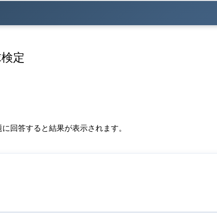
球検定
題に回答すると結果が表示されます。