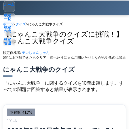
ホーム
検定
一覧
ホーム
>
クイズ
>
にゃんこ大戦争クイズ
検定
作成
【にゃんこ大戦争のクイズに挑戦！】
にゃんこ大戦争クイズ
検定
管理
検定作成者:
テレしゃんしゃん
ゲスト
▾
5問以上正解できたらクリア 調べたりにゃんこ開いたりしながらやるのは禁止
にゃんこ大戦争のクイズ
「にゃんこ大戦争」に関するクイズを10問出題します。す
べての問題に回答すると結果が表示されます。
正解率: 41.7%
1問目: