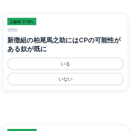
正解率: 77.8%
3問目:
新徴組の柏尾馬之助にはCPの可能性が
ある奴が既に
いる
いない