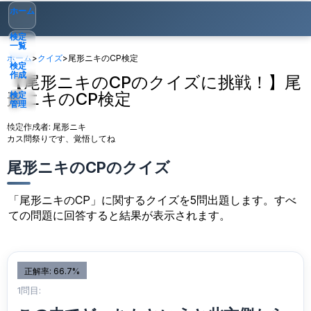
ホーム
検定
一覧
ホーム
>
クイズ
>
尾形ニキのCP検定
検定
作成
【尾形ニキのCPのクイズに挑戦！】尾
形ニキのCP検定
検定
管理
検定作成者:
尾形ニキ
ゲスト
▾
カス問祭りです、覚悟してね
尾形ニキのCPのクイズ
「尾形ニキのCP」に関するクイズを5問出題します。すべ
ての問題に回答すると結果が表示されます。
正解率: 66.7%
1問目: