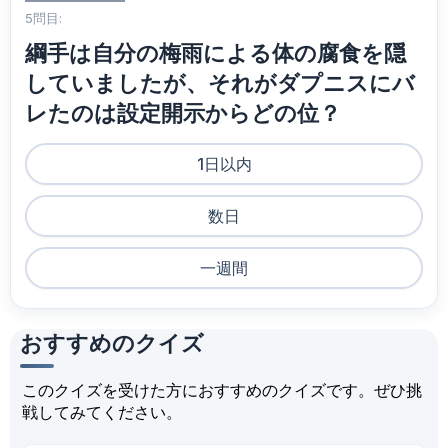
5問目:
綱手は自分の梅雨による体の腐食を隠
していましたが、それがダプニスにバ
レたのは設定開示からどの位？
1日以内
数日
一週間
おすすめのクイズ
このクイズを受けた方におすすめのクイズです。ぜひ挑
戦してみてください。