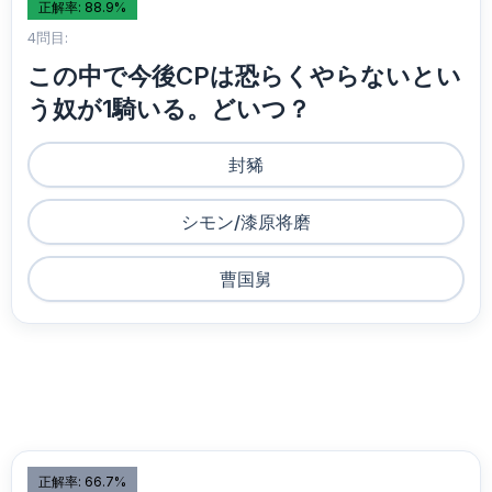
正解率: 88.9%
4問目:
この中で今後CPは恐らくやらないとい
う奴が1騎いる。どいつ？
封豨
シモン/漆原将磨
曹国舅
正解率: 66.7%