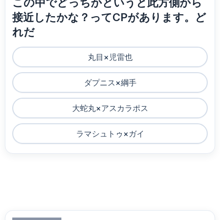
この中でどっちかというと此方側から
接近したかな？ってCPがあります。ど
れだ
丸目×児雷也
ダプニス×綱手
大蛇丸×アスカラポス
ラマシュトゥ×ガイ