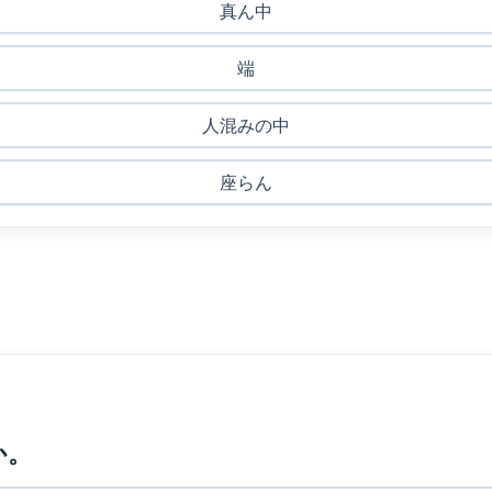
真ん中
端
人混みの中
座らん
か。