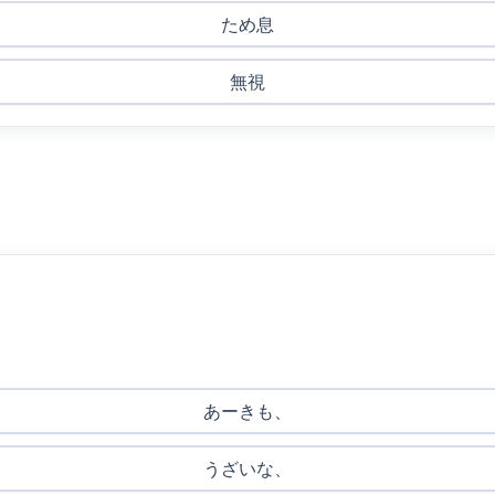
ため息
無視
あーきも、
うざいな、