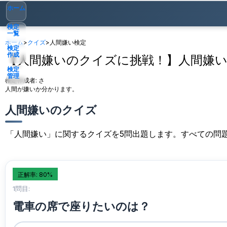
ホーム
検定
一覧
ホーム
>
クイズ
>
人間嫌い検定
検定
作成
【人間嫌いのクイズに挑戦！】人間嫌
検定
管理
検定作成者:
さ
人間が嫌いか分かります。
ゲスト
▾
人間嫌いのクイズ
「人間嫌い」に関するクイズを5問出題します。すべての問
正解率: 80%
1問目:
電車の席で座りたいのは？