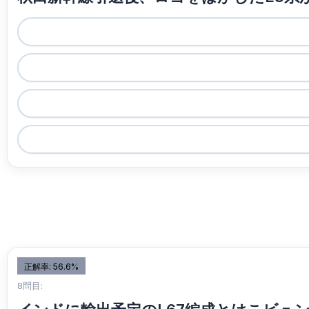
正解率: 56.6%
8問目: