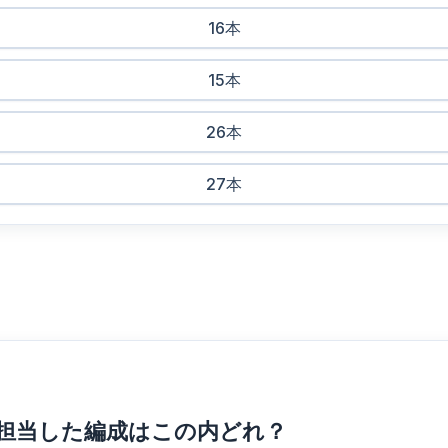
16本
15本
26本
27本
、担当した編成はこの内どれ？