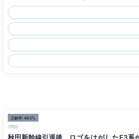
正解率: 48.5%
7問目:
秋田新幹線引退後、ロゴをはがしたE3