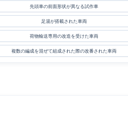
先頭車の前面形状が異なる試作車
足湯が搭載された車両
荷物輸送専用の改造を受けた車両
複数の編成を混ぜて組成された際の改番された車両