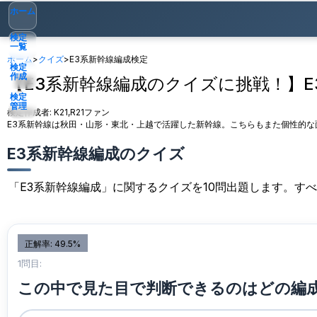
ホーム
検定
一覧
ホーム
>
クイズ
>
E3系新幹線編成検定
検定
作成
【E3系新幹線編成のクイズに挑戦！】E
検定
管理
検定作成者:
K21,R21ファン
E3系新幹線は秋田・山形・東北・上越で活躍した新幹線。こちらもまた個性的な
ゲスト
▾
E3系新幹線編成のクイズ
「E3系新幹線編成」に関するクイズを10問出題します。す
正解率: 49.5%
1問目:
この中で見た目で判断できるのはどの編