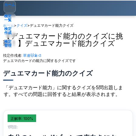
ホーム
検定
一覧
ホーム
>
クイズ
>
デュエマカード能力クイズ
検定
作成
【デュエマカード能力のクイズに挑
戦！】デュエマカード能力クイズ
検定
管理
検定作成者:
草連🐱🎤🎨
ゲスト
▾
デュエマのカードの能力に関するクイズです
デュエマカード能力のクイズ
「デュエマカード能力」に関するクイズを5問出題しま
す。すべての問題に回答すると結果が表示されます。
正解率: 100%
1問目: