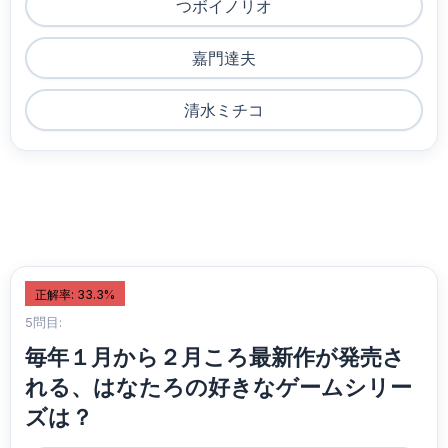
つボイノリオ
嘉門達夫
清水ミチコ
正解率: 33.3%
5問目:
毎年１月から２月ころ最新作が発売さ
れる、はなたろの好きなゲームシリー
ズは？