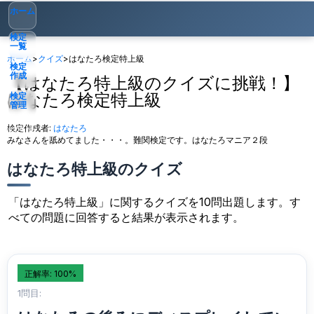
ホーム
検定
一覧
ホーム
>
クイズ
>
はなたろ検定特上級
検定
作成
【はなたろ特上級のクイズに挑戦！】
はなたろ検定特上級
検定
管理
検定作成者:
はなたろ
ゲスト
▾
みなさんを舐めてました・・・。難関検定です。はなたろマニア２段
はなたろ特上級のクイズ
「はなたろ特上級」に関するクイズを10問出題します。す
べての問題に回答すると結果が表示されます。
正解率: 100%
1問目: