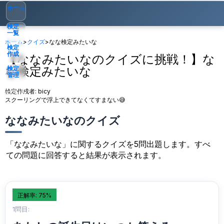
ホーム
検定
一覧
ホーム
>
クイズ
>
なな検定みたいな
検定
作成
【ななみたいなのクイズに挑戦！】な
な検定みたいな
検定
管理
検定作成者:
bicy
ゲスト
▾
スクーリングで浮上できてなくてすまない😅
ななみたいなのクイズ
「ななみたいな」に関するクイズを5問出題します。すべ
ての問題に回答すると結果が表示されます。
正解率: 75%
1問目: