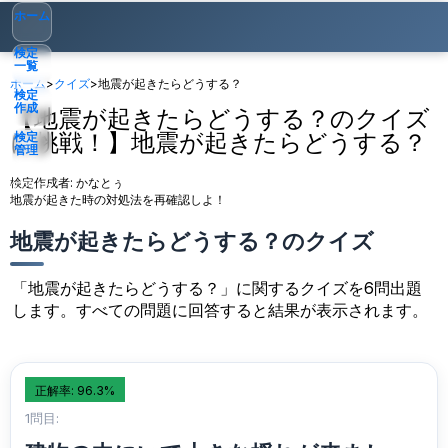
ホーム
検定
一覧
ホーム
>
クイズ
>
地震が起きたらどうする？
検定
作成
【地震が起きたらどうする？のクイズ
に挑戦！】地震が起きたらどうする？
検定
管理
検定作成者:
かなとぅ
ゲスト
▾
地震が起きた時の対処法を再確認しよ！
地震が起きたらどうする？のクイズ
「地震が起きたらどうする？」に関するクイズを6問出題
します。すべての問題に回答すると結果が表示されます。
正解率: 96.3%
1問目: