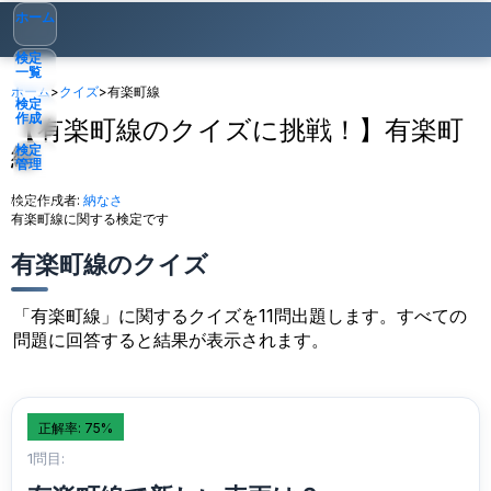
ホーム
検定
一覧
ホーム
>
クイズ
>
有楽町線
検定
作成
【有楽町線のクイズに挑戦！】有楽町
線
検定
管理
検定作成者:
納なさ
ゲスト
▾
有楽町線に関する検定です
有楽町線のクイズ
「有楽町線」に関するクイズを11問出題します。すべての
問題に回答すると結果が表示されます。
正解率: 75%
1問目: