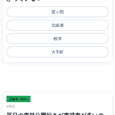
霞ヶ関
北綾瀬
根津
大手町
正解率: 100%
4問目: