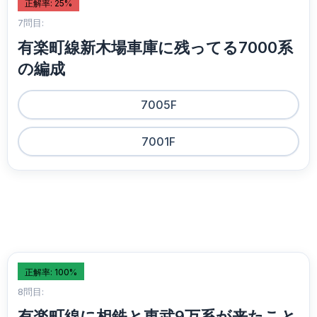
正解率: 25%
7問目:
有楽町線新木場車庫に残ってる7000系
の編成
7005F
7001F
正解率: 100%
8問目:
有楽町線に相鉄と東武9万系が来たこと