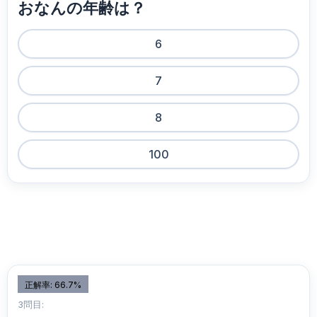
おなんの年齢は？
6
7
8
100
正解率: 66.7%
3問目: