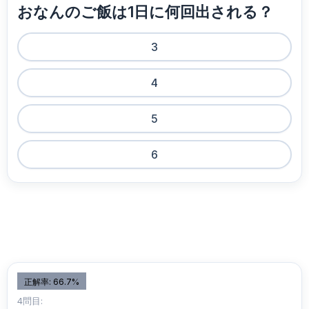
おなんのご飯は1日に何回出される？
3
4
5
6
正解率: 66.7%
4問目: