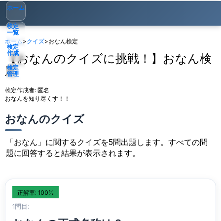
ホーム
検定
一覧
ホーム
>
クイズ
>
おなん検定
検定
作成
【おなんのクイズに挑戦！】おなん検
定
検定
管理
検定作成者:
匿名
ゲスト
▾
おなんを知り尽くす！！
おなんのクイズ
「おなん」に関するクイズを5問出題します。すべての問
題に回答すると結果が表示されます。
正解率: 100%
1問目: