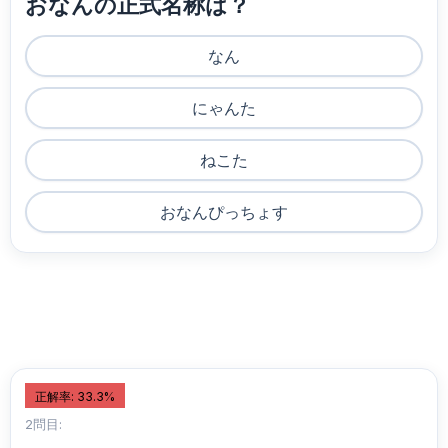
おなんの正式名称は？
なん
にゃんた
ねこた
おなんぴっちょす
正解率: 33.3%
2問目: