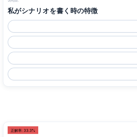
5問目:
私がシナリオを書く時の特徴
正解率: 33.3%