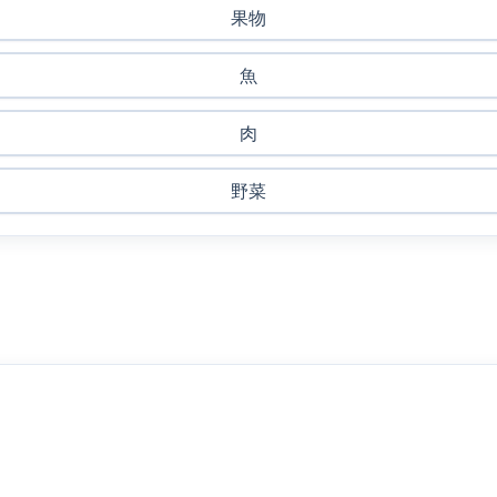
果物
魚
肉
野菜