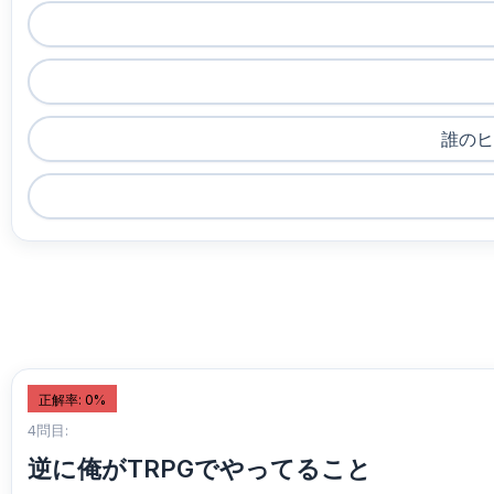
誰のヒ
正解率: 0%
4問目:
逆に俺がTRPGでやってること