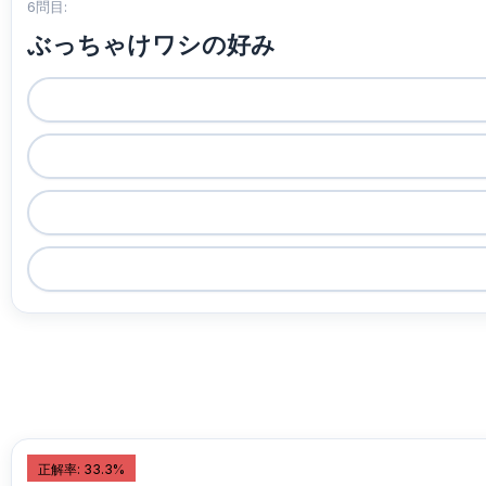
6問目:
ぶっちゃけワシの好み
正解率: 33.3%