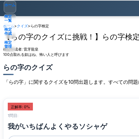
ホーム
検定
一覧
ホーム
>
クイズ
>
らの字検定
検定
作成
【らの字のクイズに挑戦！】らの字検
検定
管理
検定作成者:
雷牙龍皇
100点取れる奴はね、怖い人と呼びます
ゲスト
▾
らの字のクイズ
「らの字」に関するクイズを10問出題します。すべての問
正解率: 0%
1問目:
我がいちばんよくやるソシャゲ