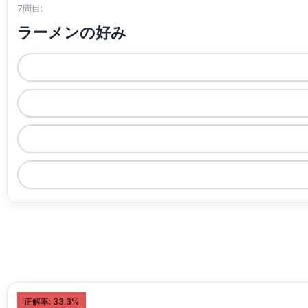
7問目:
ラーメンの好み
正解率: 33.3%