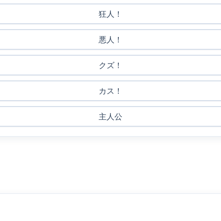
狂人！
悪人！
クズ！
カス！
主人公