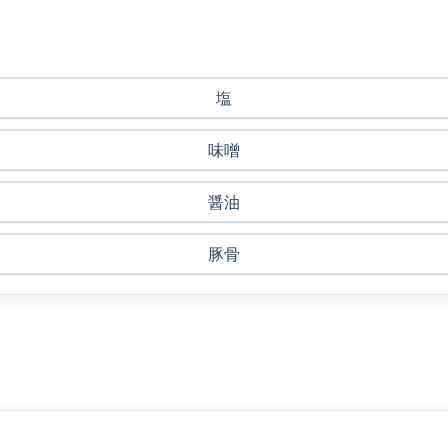
塩
味噌
醤油
豚骨