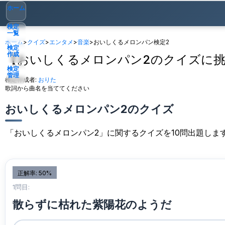
ホーム
検定
一覧
ホーム
>
クイズ
>
エンタメ
>
音楽
>
おいしくるメロンパン検定2
検定
作成
【おいしくるメロンパン2のクイズに挑
検定
管理
検定作成者:
おりた
歌詞から曲名を当ててください
ゲスト
▾
おいしくるメロンパン2のクイズ
「おいしくるメロンパン2」に関するクイズを10問出題し
正解率: 50%
1問目:
散らずに枯れた紫陽花のようだ