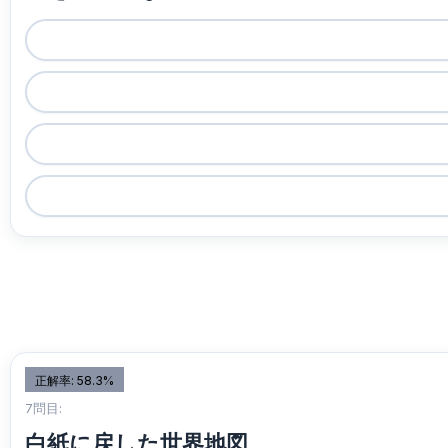
正解率: 58.3%
7問目:
白紙に戻した世界地図