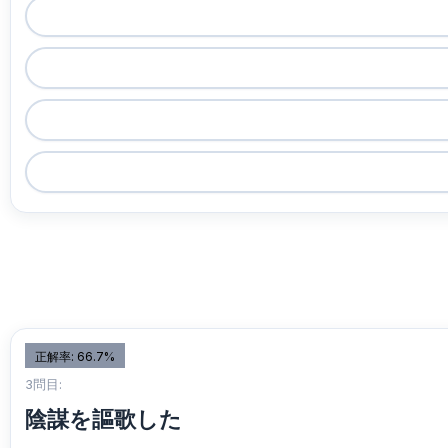
正解率: 66.7%
3問目:
陰謀を謳歌した