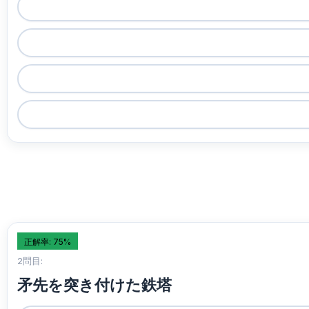
正解率: 75%
2問目:
矛先を突き付けた鉄塔