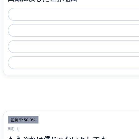
正解率: 58.3%
8問目: