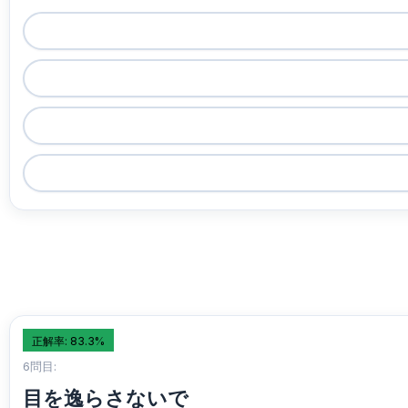
正解率: 83.3%
6問目:
目を逸らさないで