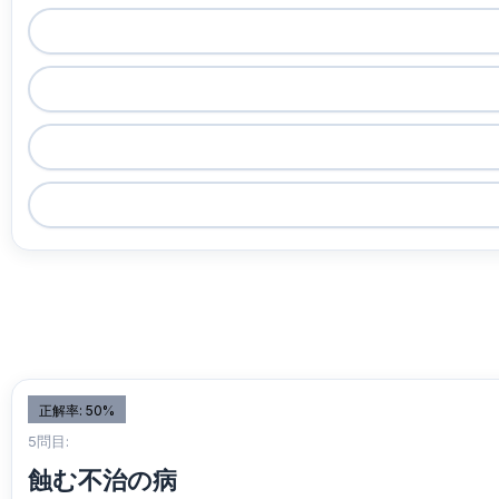
正解率: 50%
5問目:
蝕む不治の病