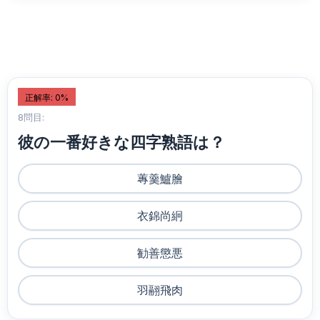
正解率: 0%
8問目:
彼の一番好きな四字熟語は？
蓴羹鱸膾
衣錦尚絅
勧善懲悪
羽翮飛肉