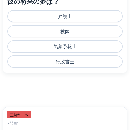
彼の将来の夢は？
弁護士
教師
気象予報士
行政書士
正解率: 0%
2問目: