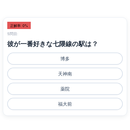
正解率: 0%
5問目:
彼が一番好きな七隈線の駅は？
博多
天神南
薬院
福大前