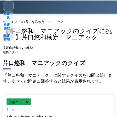
ホーム
検定
一覧
ホーム
>
クイズ
>
芹口悠和検定 マニアック
検定
作成
【芹口悠和 マニアックのクイズに挑
戦！】芹口悠和検定 マニアック
検定
管理
検定作成者:
syhs622
ゲスト
▾
結構ムズイ
芹口悠和 マニアックのクイズ
「芹口悠和 マニアック」に関するクイズを10問出題しま
す。すべての問題に回答すると結果が表示されます。
正解率: 100%
1問目: