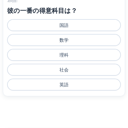
3問目:
彼の一番の得意科目は？
国語
数学
理科
社会
英語