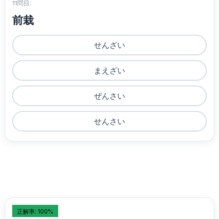
11問目:
前栽
せんざい
まえざい
ぜんさい
せんさい
正解率: 100%