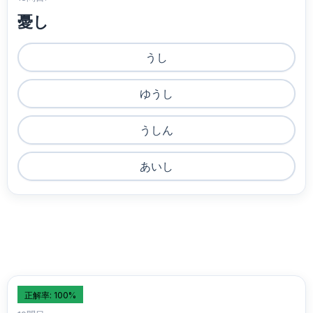
憂し
うし
ゆうし
うしん
あいし
正解率: 100%