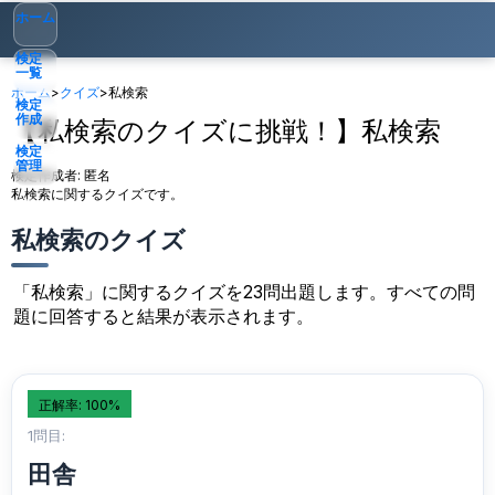
ホーム
検定
一覧
ホーム
>
クイズ
>
私検索
検定
作成
【私検索のクイズに挑戦！】私検索
検定
管理
検定作成者:
匿名
私検索に関するクイズです。
ゲスト
▾
私検索のクイズ
「私検索」に関するクイズを23問出題します。すべての問
題に回答すると結果が表示されます。
正解率: 100%
1問目:
田舎