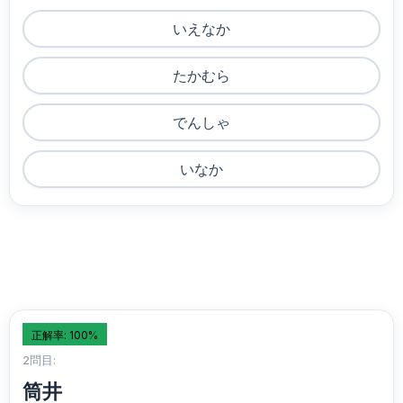
いえなか
たかむら
でんしゃ
いなか
正解率: 100%
2問目:
筒井