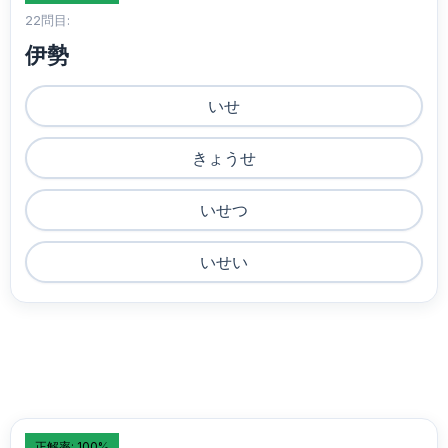
22問目:
伊勢
いせ
きょうせ
いせつ
いせい
正解率: 100%