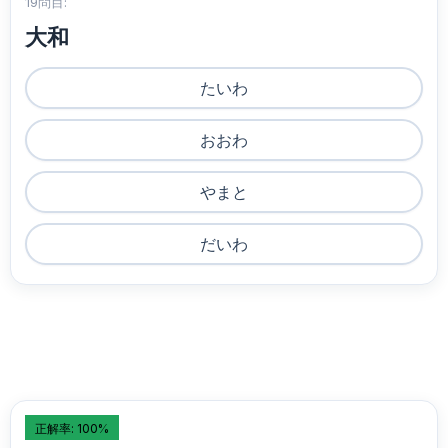
19問目:
大和
たいわ
おおわ
やまと
だいわ
正解率: 100%