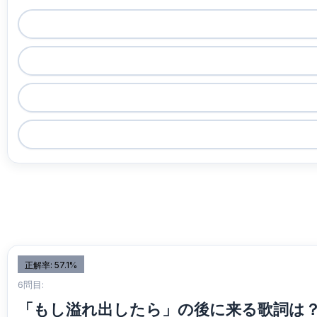
正解率: 57.1%
6問目:
「もし溢れ出したら」の後に来る歌詞は