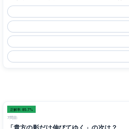
正解率: 85.7%
7問目:
「貴方の影だけ伸びてゆく」の次は？