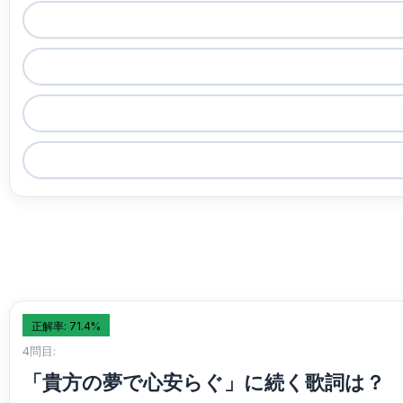
正解率: 71.4%
4問目:
「貴方の夢で心安らぐ」に続く歌詞は？