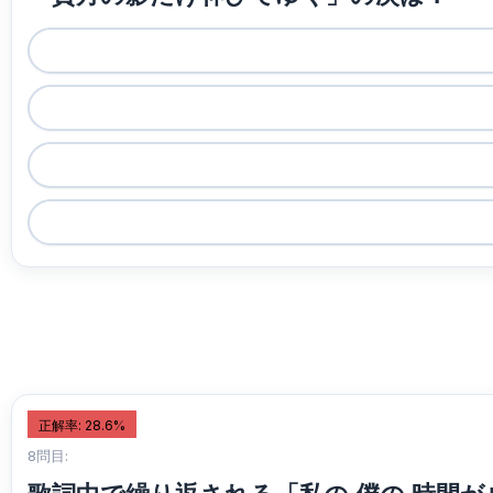
正解率: 28.6%
8問目: