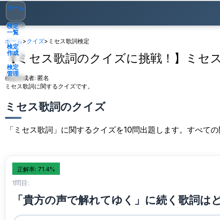
ホーム
検定
一覧
ホーム
>
クイズ
>
ミセス歌詞検定
検定
作成
【ミセス歌詞のクイズに挑戦！】ミセ
検定
管理
検定作成者:
匿名
ミセス歌詞に関するクイズです。
ゲスト
▾
ミセス歌詞のクイズ
「ミセス歌詞」に関するクイズを10問出題します。すべて
正解率: 71.4%
1問目:
「貴方の声で解れてゆく」に続く歌詞は