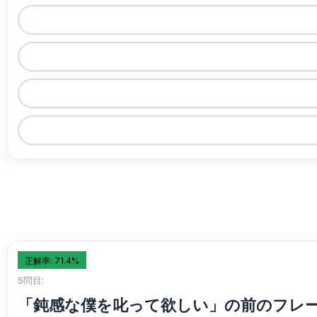
正解率: 71.4%
5問目:
「鈍感な僕を叱って欲しい」の前のフレ