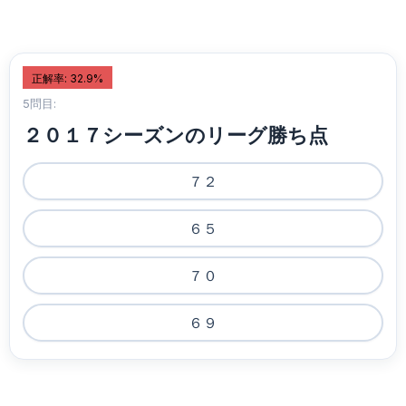
正解率: 32.9%
5問目:
２０１７シーズンのリーグ勝ち点
７２
６５
７０
６９