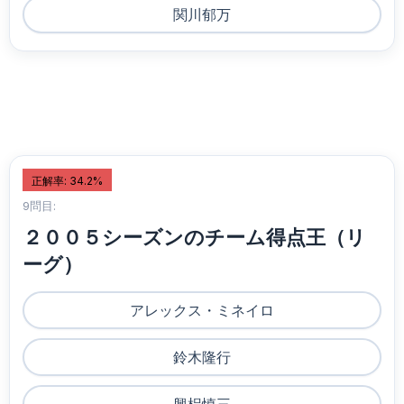
関川郁万
正解率: 34.2%
9問目:
２００５シーズンのチーム得点王（リ
ーグ）
アレックス・ミネイロ
鈴木隆行