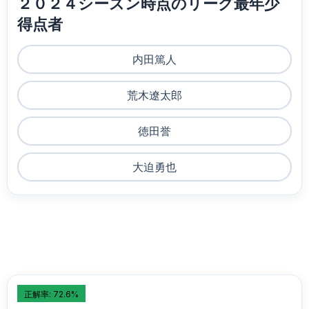
２０２４シーズン時点のリーグ最年少
得点者
内田篤人
荒木遼太郎
徳田誉
大迫勇也
正解率: 72.6%