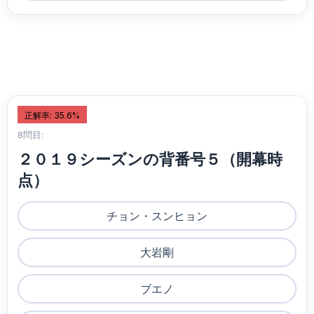
正解率: 35.6%
8問目:
２０１９シーズンの背番号５（開幕時
点）
チョン・スンヒョン
大岩剛
ブエノ