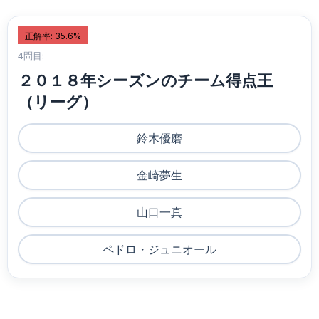
正解率: 35.6%
4問目:
２０１８年シーズンのチーム得点王
（リーグ）
鈴木優磨
金崎夢生
山口一真
ペドロ・ジュニオール