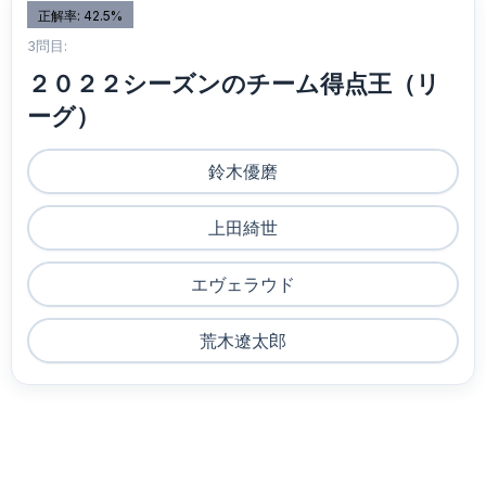
正解率: 42.5%
3問目:
２０２２シーズンのチーム得点王（リ
ーグ）
鈴木優磨
上田綺世
エヴェラウド
荒木遼太郎