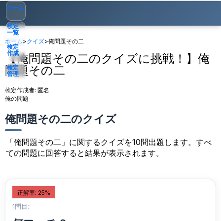
ホーム
検定
一覧
ホーム
>
クイズ
>
俺問題その二
検定
作成
【俺問題その二のクイズに挑戦！】俺
問題その二
検定
管理
検定作成者:
匿名
ゲスト
▾
俺の問題
俺問題その二のクイズ
「俺問題その二」に関するクイズを10問出題します。すべ
ての問題に回答すると結果が表示されます。
正解率: 25%
1問目: