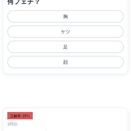
何フェチ？
胸
ケツ
足
顔
正解率: 25%
2問目: