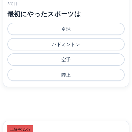
8問目:
最初にやったスポーツは
卓球
バドミントン
空手
陸上
正解率: 25%