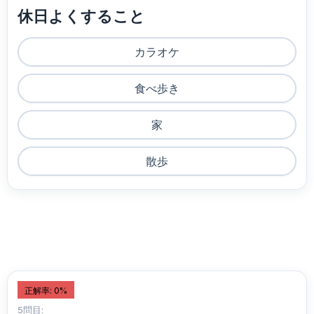
休日よくすること
カラオケ
食べ歩き
家
散歩
正解率: 0%
5問目: