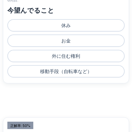
6問目:
今望んでること
休み
お金
外に住む権利
移動手段（自転車など）
正解率: 50%