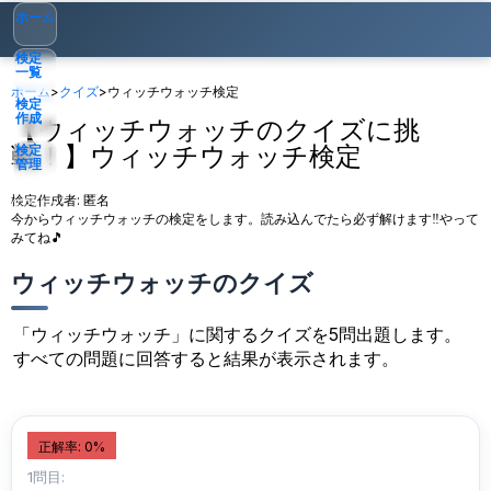
ホーム
検定
一覧
ホーム
>
クイズ
>
ウィッチウォッチ検定
検定
作成
【ウィッチウォッチのクイズに挑
戦！】ウィッチウォッチ検定
検定
管理
検定作成者:
匿名
ゲスト
▾
今からウィッチウォッチの検定をします。読み込んでたら必ず解けます‼️やって
みてね🎵
ウィッチウォッチのクイズ
「ウィッチウォッチ」に関するクイズを5問出題します。
すべての問題に回答すると結果が表示されます。
正解率: 0%
1問目: