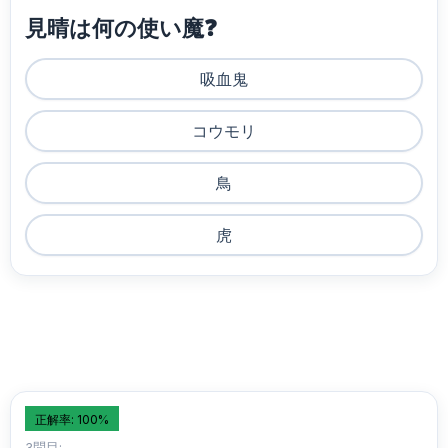
見晴は何の使い魔❓
吸血鬼
コウモリ
鳥
虎
正解率: 100%
3問目: