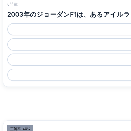
6問目:
2003年のジョーダンF1は、あるアイ
正解率: 40%