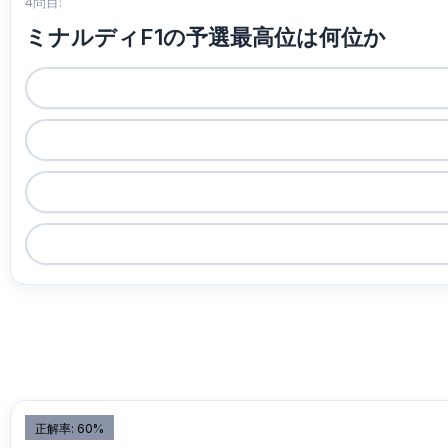
4問目:
ミナルディF1の予選最高位は何位か
正解率: 60%