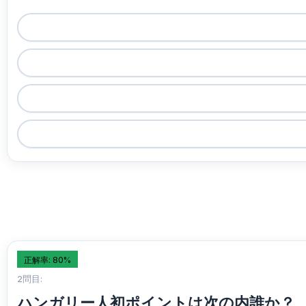
正解率: 80%
2問目:
ハンガリー人初ポイントは次の内誰か？