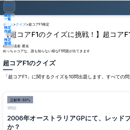
ホーム
検定
一覧
ホーム
>
クイズ
>
超コアF1検定
検定
作成
【超コアF1のクイズに挑戦！】超コアF
検定
管理
検定作成者:
匿名
めっちゃコアな、誰も知らない様なF1問題が出てきます
ゲスト
▾
超コアF1のクイズ
「超コアF1」に関するクイズを10問出題します。すべての
正解率: 60%
1問目:
2006年オーストラリアGPにて、レッ
か？