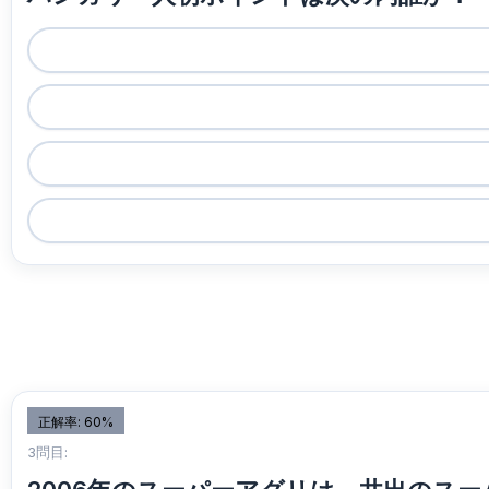
正解率: 60%
3問目: