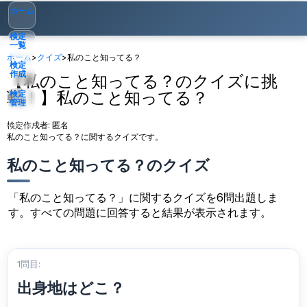
ホーム
検定
一覧
ホーム
>
クイズ
>
私のこと知ってる？
検定
作成
【私のこと知ってる？のクイズに挑
戦！】私のこと知ってる？
検定
管理
検定作成者:
匿名
ゲスト
▾
私のこと知ってる？に関するクイズです。
私のこと知ってる？のクイズ
「私のこと知ってる？」に関するクイズを6問出題しま
す。すべての問題に回答すると結果が表示されます。
1問目:
出身地はどこ？