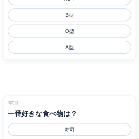
B型
O型
A型
3問目:
一番好きな食べ物は？
寿司