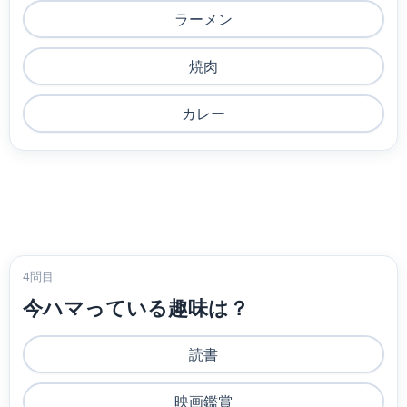
ラーメン
焼肉
カレー
4問目:
今ハマっている趣味は？
読書
映画鑑賞