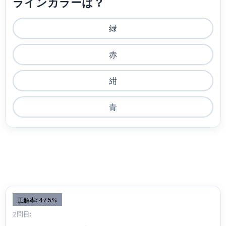
ラインカラーは？
緑
赤
紺
青
正解率: 47.5%
2問目: