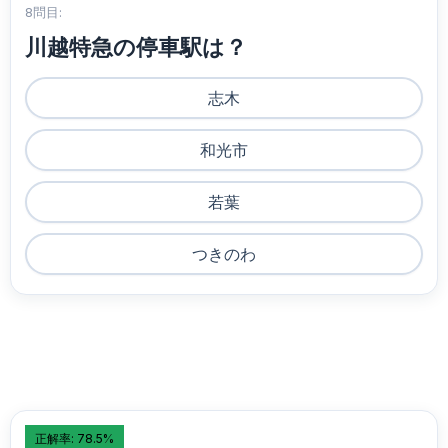
8問目:
川越特急の停車駅は？
志木
和光市
若葉
つきのわ
正解率: 78.5%