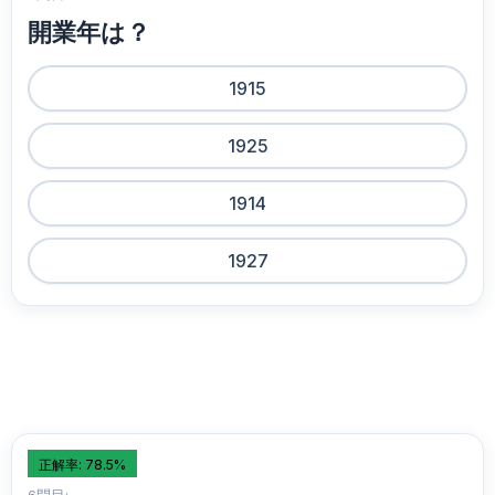
開業年は？
1915
1925
1914
1927
正解率: 78.5%