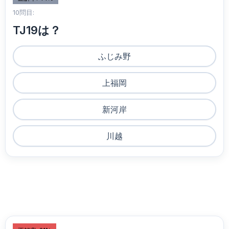
10問目:
TJ19は？
ふじみ野
上福岡
新河岸
川越