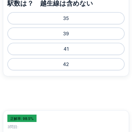
駅数は？ 越生線は含めない
35
39
41
42
正解率: 98.5%
3問目: