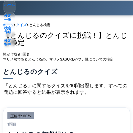
ホーム
検定
一覧
ホーム
>
クイズ
>
とんじる検定
検定
作成
【とんじるのクイズに挑戦！】とんじ
る検定
検定
管理
検定作成者:
匿名
ゲスト
▾
マリメ勢であるとんじるの、マリメSASUKEやフレ戦についての検定
とんじるのクイズ
「とんじる」に関するクイズを10問出題します。すべての
問題に回答すると結果が表示されます。
正解率: 60%
1問目: