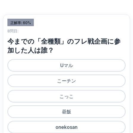
正解率: 60%
8問目:
今までの「全種類」のフレ戦企画に参
加した人は誰？
Uマル
こーチン
こっこ
昼飯
onekosan