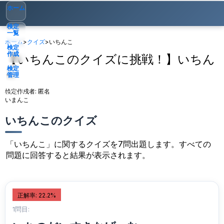
ホーム
検定
一覧
ホーム
>
クイズ
>
いちんこ
検定
作成
【いちんこのクイズに挑戦！】いちん
こ
検定
管理
検定作成者:
匿名
ゲスト
▾
いまんこ
いちんこのクイズ
「いちんこ」に関するクイズを7問出題します。すべての
問題に回答すると結果が表示されます。
正解率: 22.2%
1問目: