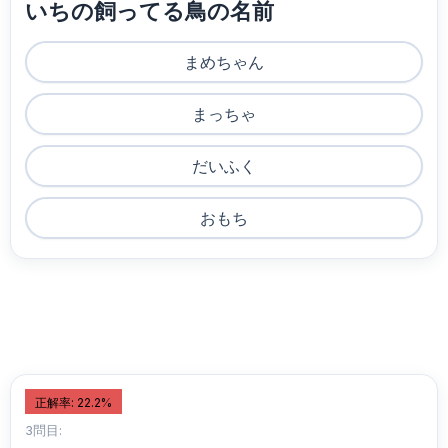
いちの飼ってる鳥の名前
まめちゃん
まっちゃ
だいふく
おもち
正解率: 22.2%
3問目: