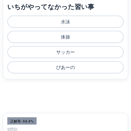
いちがやってなかった習い事
水泳
体操
サッカー
ぴあーの
正解率: 44.4%
5問目: