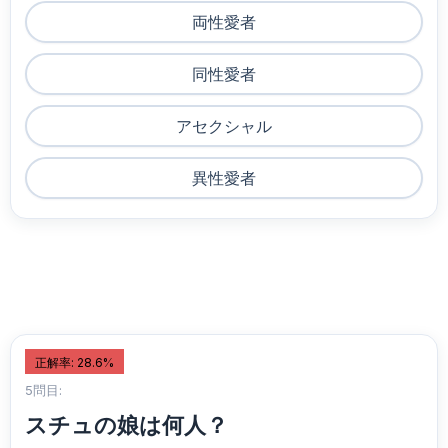
両性愛者
同性愛者
アセクシャル
異性愛者
正解率: 28.6%
5問目:
スチュの娘は何人？