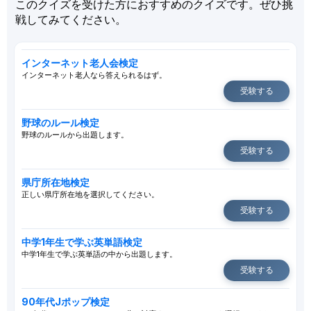
このクイズを受けた方におすすめのクイズです。ぜひ挑
戦してみてください。
インターネット老人会検定
インターネット老人なら答えられるはず。
受験する
野球のルール検定
野球のルールから出題します。
受験する
県庁所在地検定
正しい県庁所在地を選択してください。
受験する
中学1年生で学ぶ英単語検定
中学1年生で学ぶ英単語の中から出題します。
受験する
90年代Jポップ検定