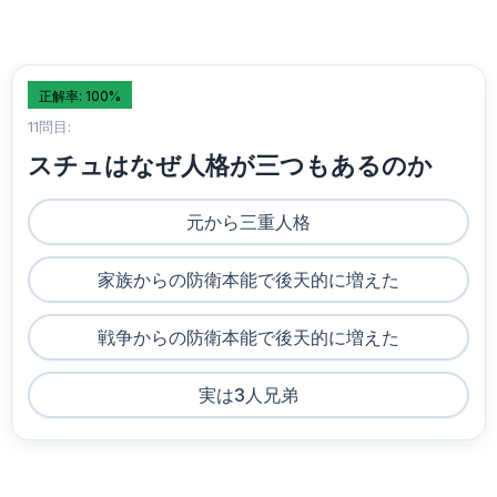
正解率: 100%
11問目:
スチュはなぜ人格が三つもあるのか
元から三重人格
家族からの防衛本能で後天的に増えた
戦争からの防衛本能で後天的に増えた
実は3人兄弟