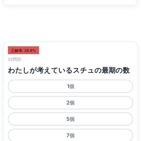
正解率: 28.6%
22問目:
わたしが考えているスチュの最期の数
1個
2個
5個
7個