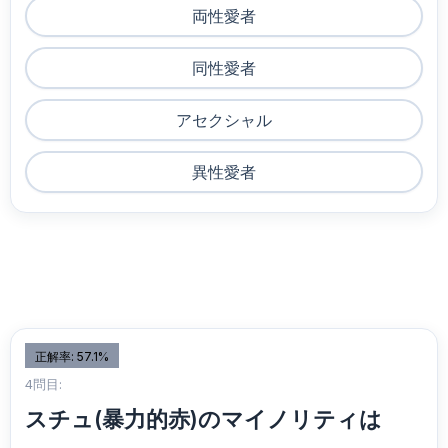
両性愛者
同性愛者
アセクシャル
異性愛者
正解率: 57.1%
4問目:
スチュ(暴力的赤)のマイノリティは