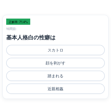
正解率: 71.4%
15問目:
基本人格白の性癖は
スカトロ
顔を剥がす
踏まれる
近親相姦