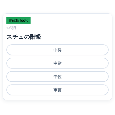
正解率: 100%
10問目:
スチュの階級
中将
中尉
中佐
軍曹