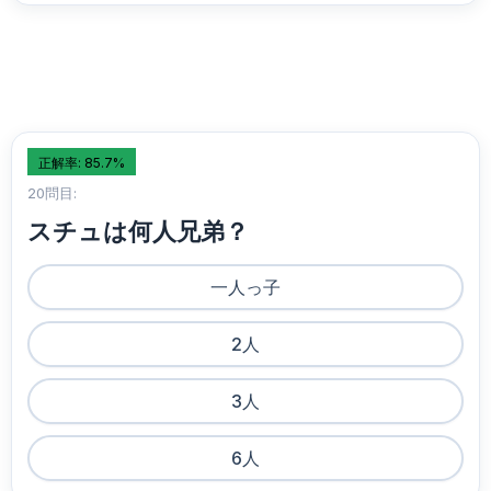
正解率: 85.7%
20問目:
スチュは何人兄弟？
一人っ子
2人
3人
6人