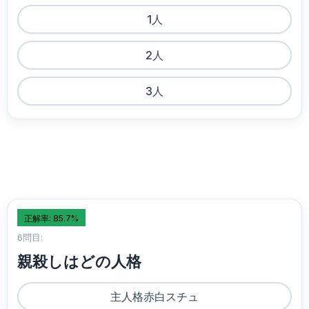
1人
2人
3人
正解率: 85.7%
6問目:
親殺しはどの人格
主人格赤白スチュ