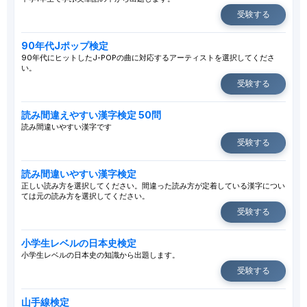
受験する
90年代Jポップ検定
90年代にヒットしたJ-POPの曲に対応するアーティストを選択してくださ
い。
受験する
読み間違えやすい漢字検定 50問
読み間違いやすい漢字です
受験する
読み間違いやすい漢字検定
正しい読み方を選択してください。間違った読み方が定着している漢字につい
ては元の読み方を選択してください。
受験する
小学生レベルの日本史検定
小学生レベルの日本史の知識から出題します。
受験する
山手線検定