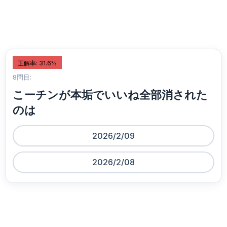
正解率: 31.6%
8問目:
こーチンが本垢でいいね全部消された
のは
2026/2/09
2026/2/08