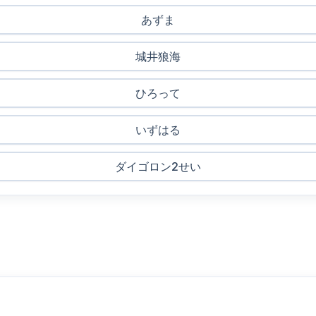
あずま
城井狼海
ひろって
いずはる
ダイゴロン2せい