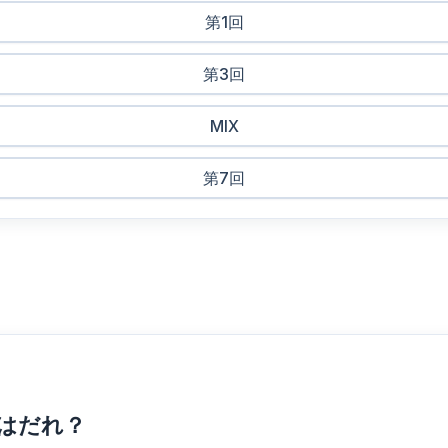
第1回
第3回
MIX
第7回
のはだれ？