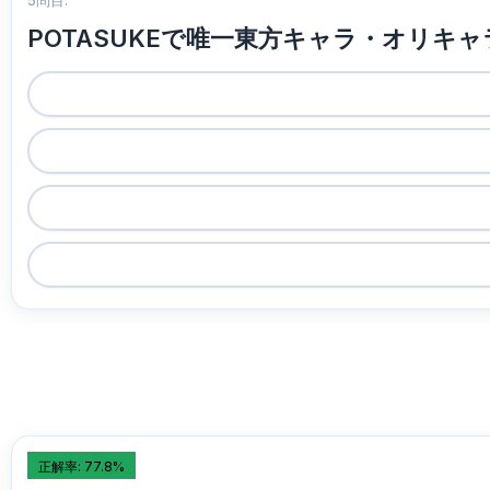
5問目:
POTASUKEで唯一東方キャラ・オリキ
正解率: 77.8%