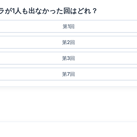
ャラが1人も出なかった回はどれ？
第1回
第2回
第3回
第7回