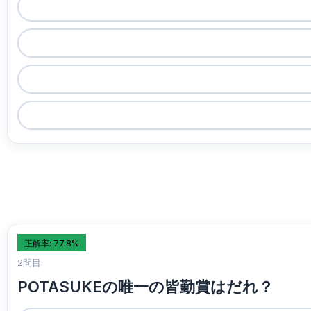
正解率: 77.8%
2問目:
POTASUKEの唯一の皆勤賞はだれ？