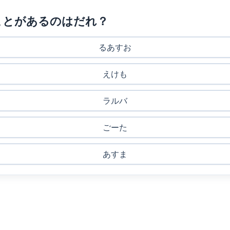
たことがあるのはだれ？
るあすお
えけも
ラルバ
ごーた
あすま