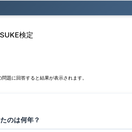
SUKE検定
ての問題に回答すると結果が表示されます。
れたのは何年？