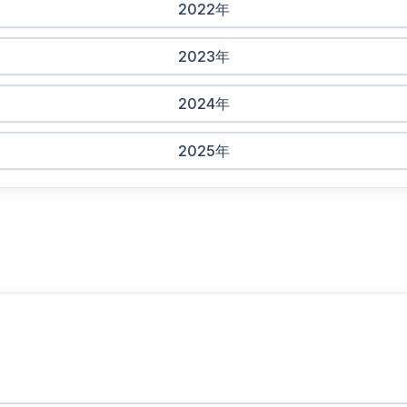
2022年
2023年
2024年
2025年