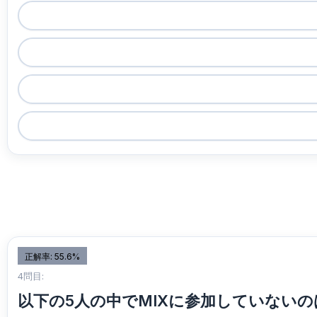
正解率: 55.6%
4問目:
以下の5人の中でMIXに参加していない