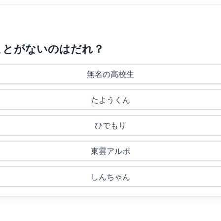
たことがないのはだれ？
無名の高校生
たようくん
ひでもり
東雲アルポ
しんちゃん