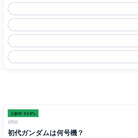
正解率: 93.8%
5問目:
初代ガンダムは何号機？