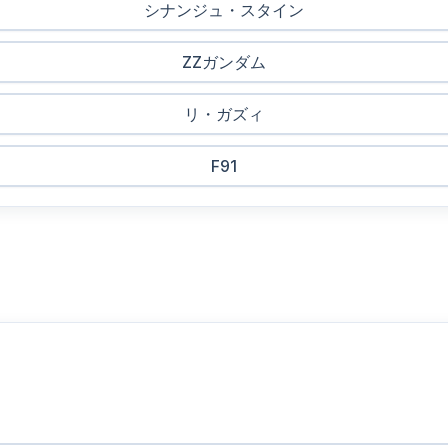
シナンジュ・スタイン
ZZガンダム
リ・ガズィ
F91