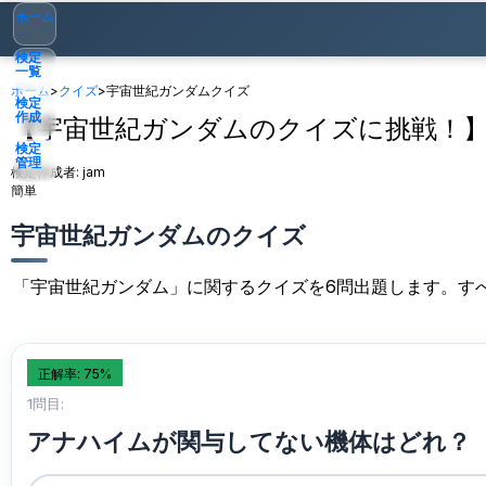
ホーム
検定
一覧
ホーム
>
クイズ
>
宇宙世紀ガンダムクイズ
検定
作成
【宇宙世紀ガンダムのクイズに挑戦！
検定
管理
検定作成者:
jam
簡単
ゲスト
▾
宇宙世紀ガンダムのクイズ
「宇宙世紀ガンダム」に関するクイズを6問出題します。す
正解率: 75%
1問目:
アナハイムが関与してない機体はどれ？