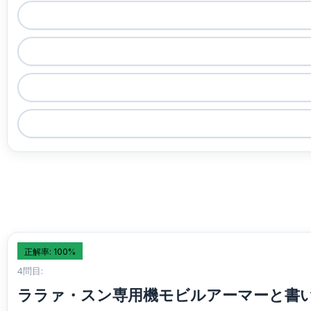
正解率: 100%
4問目:
ララァ・スン専用機モビルアーマーと書