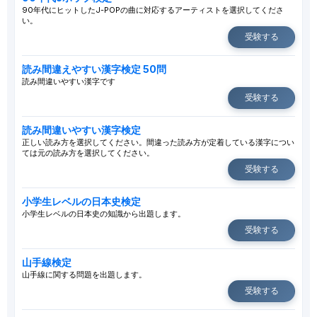
90年代にヒットしたJ-POPの曲に対応するアーティストを選択してくださ
い。
受験する
読み間違えやすい漢字検定 50問
読み間違いやすい漢字です
受験する
読み間違いやすい漢字検定
正しい読み方を選択してください。間違った読み方が定着している漢字につい
ては元の読み方を選択してください。
受験する
小学生レベルの日本史検定
小学生レベルの日本史の知識から出題します。
受験する
山手線検定
山手線に関する問題を出題します。
受験する