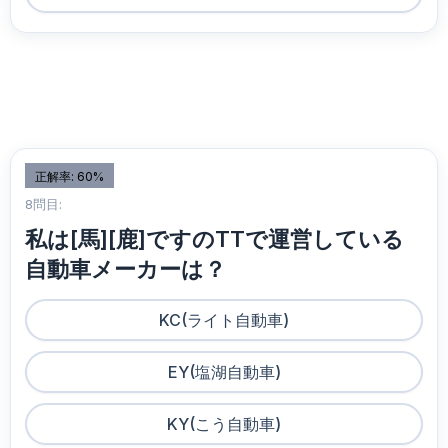
正解率: 60%
8問目:
私は[馬][鹿]ですのTTで運営している
自動車メーカーは？
KC(ライト自動車)
EY(塩湖自動車)
KY(こう自動車)