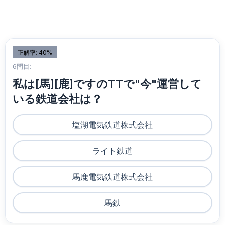
正解率: 40%
6問目:
私は[馬][鹿]ですのTTで"今"運営して
いる鉄道会社は？
塩湖電気鉄道株式会社
ライト鉄道
馬鹿電気鉄道株式会社
馬鉄