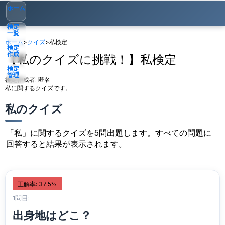
ホーム
検定
一覧
ホーム
>
クイズ
>
私検定
検定
作成
【私のクイズに挑戦！】私検定
検定
管理
検定作成者:
匿名
私に関するクイズです。
ゲスト
▾
私のクイズ
「私」に関するクイズを5問出題します。すべての問題に
回答すると結果が表示されます。
正解率: 37.5%
1問目:
出身地はどこ？