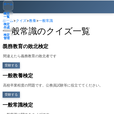
ホーム
検定
一覧
ホーム
>
クイズ
>
教養
>
一般常識
検定
作成
一般常識
のクイズ一覧
検定
管理
義務教育の敗北検定
ゲスト
▾
間違えたら義務教育の敗北者です
受験する
一般教養検定
高校卒業程度の問題です。公務員試験等に役立ててください。
受験する
一般常識検定