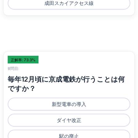
成田スカイアクセス線
正解率: 73.3%
8問目:
毎年12月頃に京成電鉄が行うことは何
ですか？
新型電車の導入
ダイヤ改正
駅の廃止