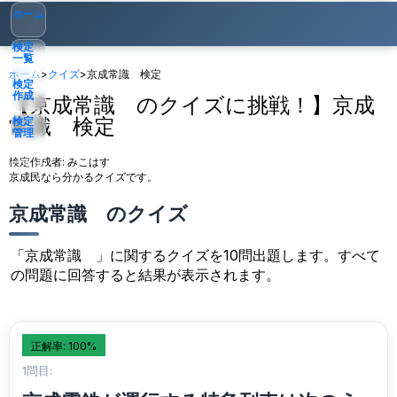
ホーム
検定
一覧
ホーム
>
クイズ
>
京成常識 検定
検定
作成
【京成常識 のクイズに挑戦！】京成
常識 検定
検定
管理
検定作成者:
みこはす
ゲスト
▾
京成民なら分かるクイズです。
京成常識 のクイズ
「京成常識 」に関するクイズを10問出題します。すべて
の問題に回答すると結果が表示されます。
正解率: 100%
1問目: