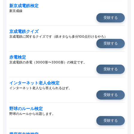
新京成電鉄検定
新京成線
受験する
京成電鉄クイズ
京成電鉄に関するクイズです（鉄オタなら多分100点行けるやろ）
受験する
赤電検定
京成電鉄の赤電（3000形〜3300形）の検定です。
受験する
インターネット老人会検定
インターネット老人なら答えられるはず。
受験する
野球のルール検定
野球のルールから出題します。
受験する