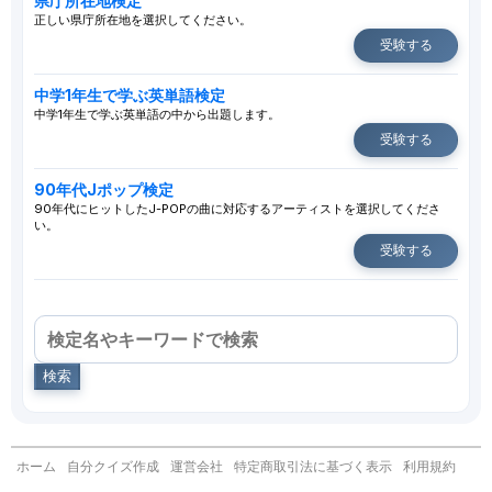
県庁所在地検定
正しい県庁所在地を選択してください。
受験する
中学1年生で学ぶ英単語検定
中学1年生で学ぶ英単語の中から出題します。
受験する
90年代Jポップ検定
90年代にヒットしたJ-POPの曲に対応するアーティストを選択してくださ
い。
受験する
検索
ホーム
自分クイズ作成
運営会社
特定商取引法に基づく表示
利用規約