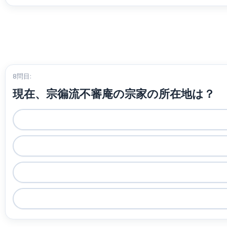
8問目:
現在、宗徧流不審庵の宗家の所在地は？