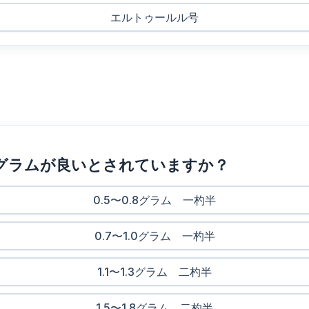
エルトゥールル号
グラムが良いとされていますか？
0.5〜0.8グラム 一杓半
0.7〜1.0グラム 一杓半
1.1〜1.3グラム 二杓半
1.5〜1.8グラム 二杓半