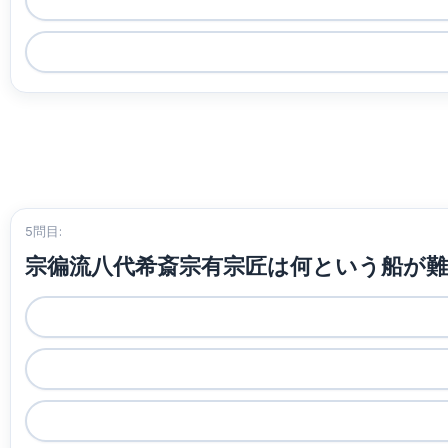
5問目:
宗徧流八代希斎宗有宗匠は何という船が