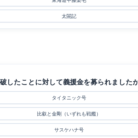
東海道中膝栗毛
太閤記
難破したことに対して義援金を募られました
タイタニック号
比叡と金剛（いずれも戦艦）
サスケハナ号