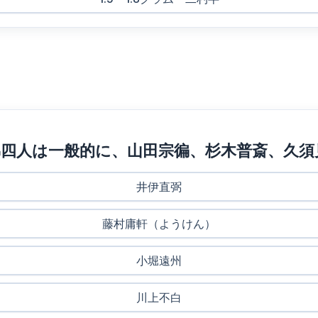
四人は一般的に、山田宗徧、杉木普斎、久須
井伊直弼
藤村庸軒（ようけん）
小堀遠州
川上不白