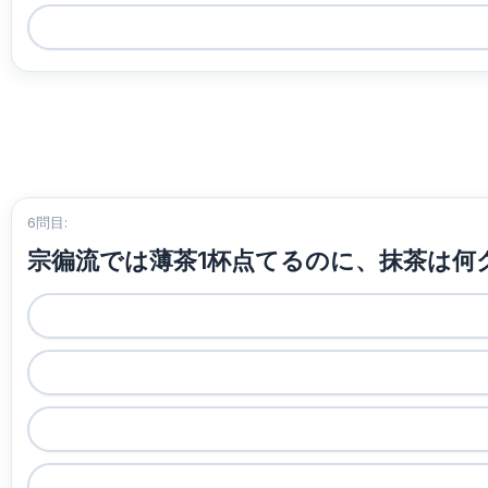
6問目:
宗徧流では薄茶1杯点てるのに、抹茶は何