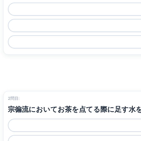
2問目:
宗徧流においてお茶を点てる際に足す水