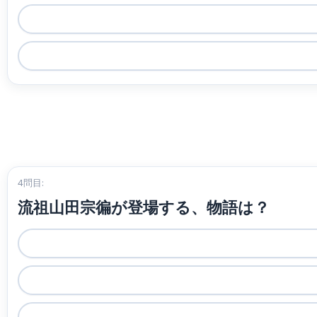
4問目:
流祖山田宗徧が登場する、物語は？