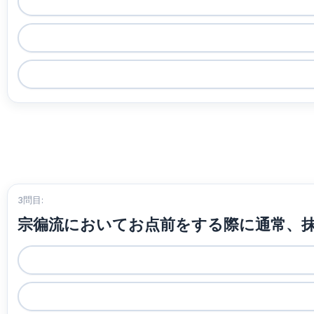
3問目:
宗徧流においてお点前をする際に通常、