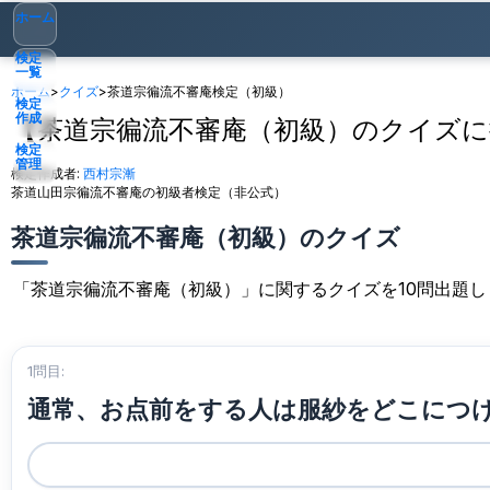
ホーム
検定
一覧
ホーム
>
クイズ
>
茶道宗徧流不審庵検定（初級）
検定
作成
【茶道宗徧流不審庵（初級）のクイズに
検定
管理
検定作成者:
西村宗漸
茶道山田宗徧流不審庵の初級者検定（非公式）
ゲスト
▾
茶道宗徧流不審庵（初級）のクイズ
「茶道宗徧流不審庵（初級）」に関するクイズを10問出題
1問目:
通常、お点前をする人は服紗をどこにつ