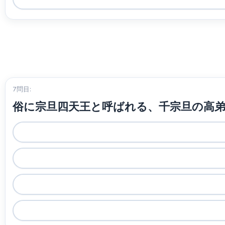
7問目:
俗に宗旦四天王と呼ばれる、千宗旦の高弟