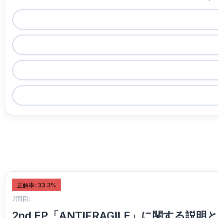
正解率: 33.3%
7問目:
2nd EP「ANTIFRAGILE」に関する