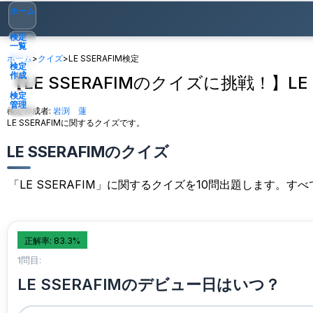
ホーム
検定
一覧
ホーム
>
クイズ
>
LE SSERAFIM検定
検定
作成
【LE SSERAFIMのクイズに挑戦！】LE 
検定
管理
検定作成者:
岩渕 蓮
LE SSERAFIMに関するクイズです。
ゲスト
▾
LE SSERAFIMのクイズ
「LE SSERAFIM」に関するクイズを10問出題します。
正解率: 83.3%
1問目:
LE SSERAFIMのデビュー日はいつ？