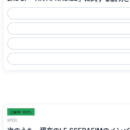
正解率: 100%
8問目: