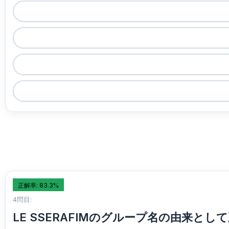
正解率: 83.3%
4問目:
LE SSERAFIMのグループ名の由来と